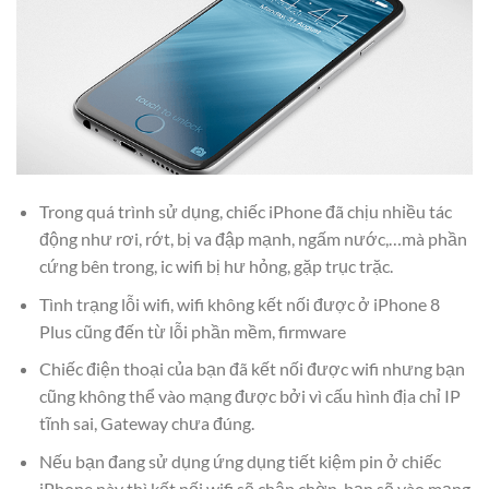
Trong quá trình sử dụng, chiếc iPhone đã chịu nhiều tác
động như rơi, rớt, bị va đập mạnh, ngấm nước,…mà phần
cứng bên trong, ic wifi bị hư hỏng, gặp trục trặc.
Tình trạng lỗi wifi, wifi không kết nối được ở iPhone 8
Plus cũng đến từ lỗi phần mềm, firmware
Chiếc điện thoại của bạn đã kết nối được wifi nhưng bạn
cũng không thể vào mạng được bởi vì cấu hình địa chỉ IP
tĩnh sai, Gateway chưa đúng.
Nếu bạn đang sử dụng ứng dụng tiết kiệm pin ở chiếc
iPhone này thì kết nối wifi sẽ chập chờn, bạn sẽ vào mạng