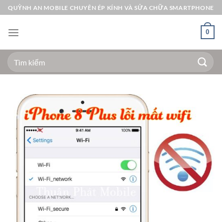
Bỏ
QUỲNH AN MOBILE CHUYÊN ÉP KÍNH VÀ SỬA CHỮA SMARTPHONE
qua
nội
0
dung
Tìm
kiếm: