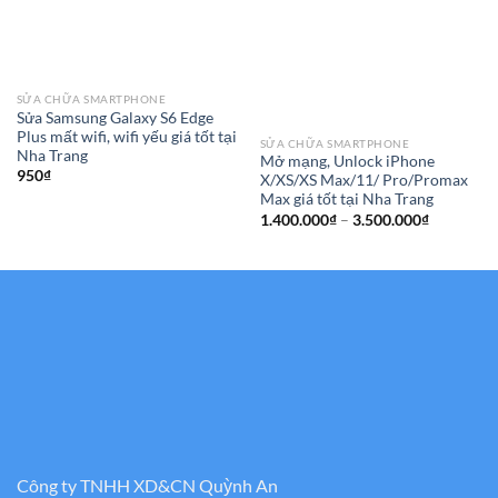
SỬA CHỮA SMARTPHONE
Sửa Samsung Galaxy S6 Edge
Plus mất wifi, wifi yếu giá tốt tại
SỬA CHỮA SMARTPHONE
Nha Trang
Mở mạng, Unlock iPhone
950
₫
X/XS/XS Max/11/ Pro/Promax
Max giá tốt tại Nha Trang
Khoảng
1.400.000
₫
–
3.500.000
₫
giá:
từ
1.400.000
đến
3.500.000
Công ty TNHH XD&CN Quỳnh An