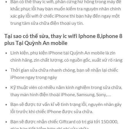
Bạn có thể thay ic wifi, phần cứng hư hỏng trong máy để
khắc phục lỗi hay bạn muốn kiểm tra nguyên nhân chính
xác gây lỗi wifi ở chiếc iPhone thì bạn hãy đến ngay một
trung tâm sửa chữa điện thoại uy tín.
Tại sao có thể sửa, thay ic wifi Iphone 8,iphone 8
plus Tại
Quỳnh An mobile
Linh kiện, phụ kiện iPhone tại Quỳnh An mobile là zin
chính hãng, zin chất lượng, có nguồn gốc, xuất xứ rõ ràng
Thời gian sửa chữa nhanh chóng, bạn sẽ nhận lại chiếc
iPhone ngay trong ngày
Kỹ thuật viên có nhiều năm kinh nghiệm trong sửa chữa,
thay màn hình điện thoại iPhone, Samsung, Sony,….
Bạn sẽ được tư vấn kĩ về tình trạng lỗi, nguyên nhân gây
lỗi trước khi chiếc iPhone được sửa chữa.
Bạn sẽ được nhận chiếc Giftcard có trị giá tới 150.000,
giúp bạn tiết kiệm hơn chi phí sửa chữa