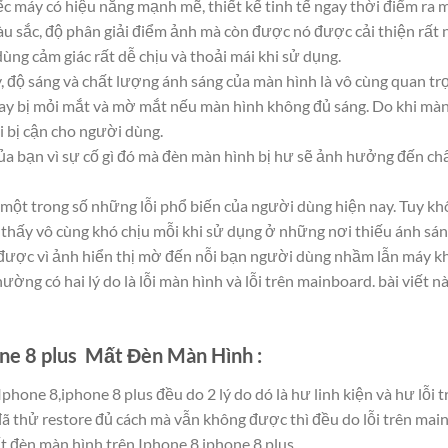
ếc máy có hiệu năng mạnh mẽ, thiết kế tinh tế ngay thời điểm ra 
 sắc, độ phân giải điểm ảnh mà còn được nó được cải thiện rất n
ng cảm giác rất dễ chịu và thoải mái khi sử dụng.
, độ sáng và chất lượng ánh sáng của màn hình là vô cùng quan trọn
ay bị mỏi mắt và mờ mắt nếu màn hình không đủ sáng. Do khi màn
hi bị cận cho người dùng.
của bạn vì sự cố gì đó mà đèn màn hình bị hư sẽ ảnh hưởng đến ch
à một trong số những lỗi phổ biến của người dùng hiện nay. Tuy 
thấy vô cùng khó chịu mỗi khi sử dụng ở những nơi thiếu ánh sán
được vì ảnh hiển thị mờ đến nỗi bạn người dùng nhầm lẫn máy kh
ờng có hai lý do là lỗi màn hình và lỗi trên mainboard. bài viết n
ne 8 plus Mất Đèn Màn Hình :
phone 8,iphone 8 plus đều do 2 lý do dó là hư linh kiện và hư lỗi
ã thử restore đủ cách mà vẫn không được thì đều do lỗi trên main
t đèn màn hình trên Iphone 8,iphone 8 plus