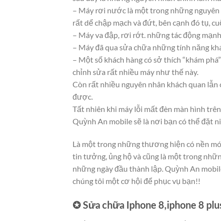
– Máy rơi nước là một trong những nguyên n
rất dể chập mạch và đứt, bên cạnh đó tụ, c
– Máy va đập, rơi rớt. những tác động mạnh 
– Máy đã qua sửa chữa những tính năng kh
– Một số khách hàng có sở thích “khám phá
chỉnh sửa rất nhiều máy như thế này.
Còn rất nhiều nguyên nhân khách quan lẫn c
được.
Tất nhiên khi máy lỗi mất đèn màn hình trên
Quỳnh An mobile sẽ là nơi bạn có thể đặt n
Là một trong những thương hiện có nền món
tin tưởng, ủng hộ và cũng là một trong những
những ngày đầu thành lập. Quỳnh An mobile 
chúng tôi một cơ hội để phục vụ bạn!!
✪ Sửa chữa Iphone 8,iphone 8 plu