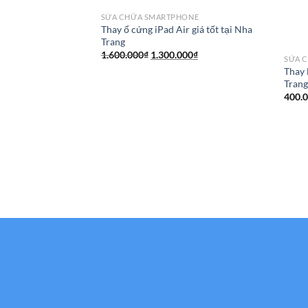
SỬA CHỮA SMARTPHONE
Thay ổ cứng iPad Air giá tốt tại Nha
Trang
Giá
Giá
1.600.000
₫
1.300.000
₫
SỬA 
gốc
hiện
Thay l
là:
tại
1.600.000₫.
là:
Tran
1.300.000₫.
400.