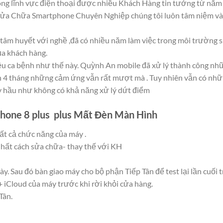
ong lĩnh vực điện thoại được nhiều Khách Hàng tin tưởng từ nă
ửa Chữa Smartphone Chuyên Nghiệp chúng tôi luôn tâm niệm và tiê
g tâm huyết với nghề ,đã có nhiều năm làm việc trong môi trường 
ủa khách hàng.
hiều ca bệnh như thế này. Quỳnh An mobile đã xử lý thành công n
 4 tháng những cảm ứng vẫn rất mượt mà . Tuy nhiên vẫn có nhữ
y hầu như không có khả năng xử lý dứt điểm
phone 8 plus plus Mất Đèn Màn Hình
tất cả chức năng của máy .
nhất cách sửa chữa- thay thế với KH
ày. Sau đó bàn giao máy cho bộ phận Tiếp Tân để test lại lần cuối 
+ iCloud của máy trước khi rời khỏi cửa hàng.
Tân.