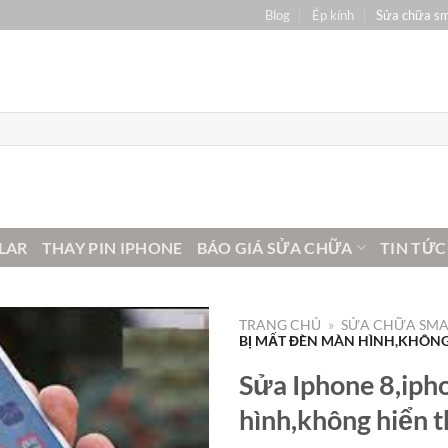
Blog
Ép kính
Sửa chữa s
LAR
THAY PIN IPHONE
BÁO GIÁ SỬA CHỮA
TIN TỨC
TRANG CHỦ
»
SỬA CHỮA SM
BỊ MẤT ĐÈN MÀN HÌNH,KHÔNG 
Sửa Iphone 8,iph
hình,không hiển t