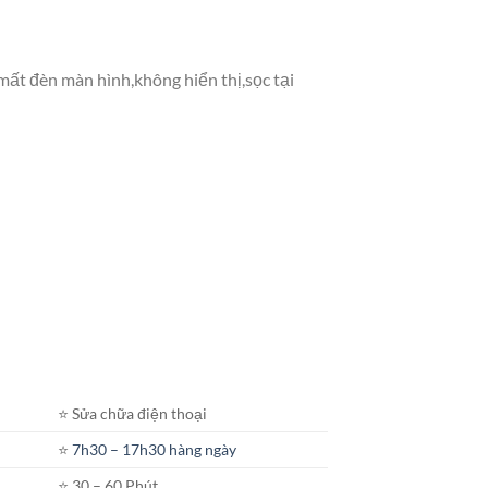
mất đèn màn hình,không hiển thị,sọc tại
⭐️ Sửa chữa điện thoại
⭐️
7h30 – 17h30 hàng ngày
⭐️ 30 – 60 Phút