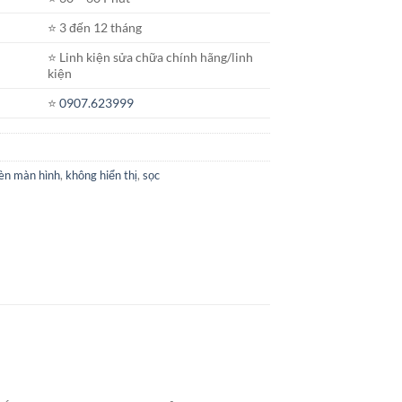
⭐️ 3 đến 12 tháng
⭐️ Linh kiện sửa chữa chính hãng/linh
kiện
⭐️
0907.623999
đèn màn hình
,
không hiển thị
,
sọc