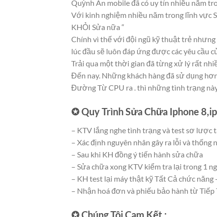
Quỳnh An mobile đã có uy tín nhiều năm tr
Với kinh nghiệm nhiều năm trong lĩnh vực S
KHỎI Sửa nữa “
Chính vì thế với đội ngũ kỹ thuật trẻ nhưn
lúc đầu sẽ luôn đáp ứng được các yêu cầu c
Trải qua một thời gian đã từng xử lý rất n
Đến nay. Những khách hàng đã sử dụng hơn
Đường Từ CPU ra . thì những tình trạng nà
✪ Quy Trình Sửa Chữa Iphone 8,i
– KTV lắng nghe tình trạng và test sơ lược 
– Xác định nguyên nhân gây ra lỗi và thống 
– Sau khi KH đồng ý tiến hành sửa chữa
– Sửa chữa xong KTV kiểm tra lại trong 1 ng
– KH test lại máy thật kỹ Tất Cả chức năng 
– Nhận hoá đơn và phiếu bảo hành từ Tiếp 
✪ Chúng Tôi Cam Kết :