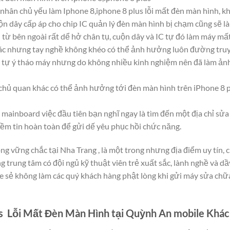
hân chủ yếu làm Iphone 8,iphone 8 plus lỗi mất đèn màn hình, kh
uộn dây cấp áp cho chip IC quản lý đèn màn hình bị chạm cũng sẽ 
từ bên ngoài rất dể hở chân tụ, cuộn dây và IC tự đó làm máy mất
ác nhưng tay nghề không khéo có thể ảnh hưởng luôn đường truy
” tự ý tháo máy nhưng do không nhiều kinh nghiệm nên đã làm ản
hủ quan khác có thể ảnh hưởng tới đèn màn hình trên iPhone 8 p
 mainboard việc đầu tiên bạn nghĩ ngay là tìm đến một địa chỉ sửa
iềm tin hoàn toàn để gửi dế yêu phục hồi chức năng.
g vững chắc tại Nha Trang , là một trong nhưng địa điểm uy tín
 trung tâm có đội ngủ kỹ thuật viên trẻ xuất sắc, lành nghề và 
sẻ không làm các quý khách hàng phật lòng khi gửi máy sửa chữa t
s Lỗi Mất Đèn Màn Hình tại Quỳnh An mobile Khác 