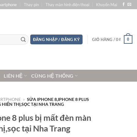
martphone
Thay pin
Thay màn hình điện thoại
Khuyến Mại
0
ĐĂNG NHẬP / ĐĂNG KÝ
GIỎ HÀNG /
0
₫
LIÊN HỆ
CÙNG HỆ THỐNG
ARTPHONE
»
SỬA IPHONE 8,IPHONE 8 PLUS
HIỂN THỊ,SỌC TẠI NHA TRANG
one 8 plus bị mất đèn màn
hị,sọc tại Nha Trang