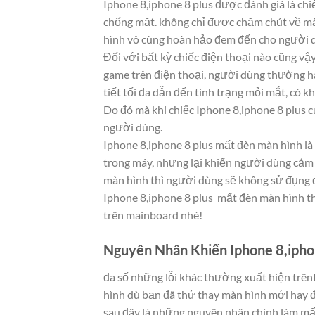
Iphone 8,iphone 8 plus được đánh giá là chi
chống mặt. không chỉ được chăm chút về màu
hình vô cùng hoàn hảo đem đến cho người dù
Đối với bất kỳ chiếc điện thoại nào cũng vậy
game trên điện thoại, người dùng thường h
tiết tối đa dẫn đến tình trạng mỏi mắt, có k
Do đó mà khi chiếc Iphone 8,iphone 8 plus 
người dùng.
Iphone 8,iphone 8 plus mất đèn màn hình l
trong máy, nhưng lại khiến người dùng cảm 
màn hình thì người dùng sẽ không sử đụng 
Iphone 8,iphone 8 plus mất đèn màn hình thư
trên mainboard nhé!
Nguyên Nhân Khiến Iphone 8,ipho
đa số những lỗi khác thường xuất hiện trênI
hình dù bạn đã thử thay màn hình mới hay đ
sau đây là những nguyên nhân chính làm mấ