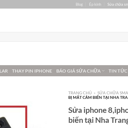
Blog
Ép kính
Sửa chữa s
LAR
THAY PIN IPHONE
BÁO GIÁ SỬA CHỮA
TIN TỨC
TRANG CHỦ
»
SỬA CHỮA SM
BỊ MẤT CẢM BIẾN TẠI NHA TR
Sửa iphone 8,ipho
biến tại Nha Tran