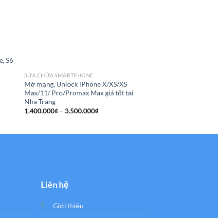
SỬA CHỮA SMARTPHO
e, S6
Sửa iPad 4 bị mất ngu
Trang
SỬA CHỮA SMARTPHONE
800.000
₫
Mở mạng, Unlock iPhone X/XS/XS
Max/11/ Pro/Promax Max giá tốt tại
Nha Trang
Khoảng
1.400.000
₫
–
3.500.000
₫
giá:
từ
1.400.000₫
đến
3.500.000₫
Liên hệ
Giới thiệu