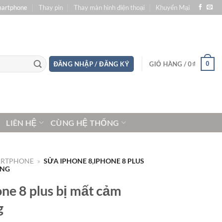
martphone
Thay pin
Thay màn hình điện thoại
Khuyến Mại
0
ĐĂNG NHẬP / ĐĂNG KÝ
GIỎ HÀNG /
0
₫
LIÊN HỆ
CÙNG HỆ THỐNG
ARTPHONE
»
SỬA IPHONE 8,IPHONE 8 PLUS
ANG
ne 8 plus bị mất cảm
g