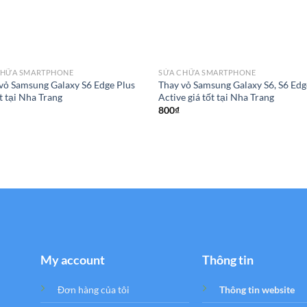
CHỮA SMARTPHONE
SỬA CHỮA SMARTPHONE
vỏ Samsung Galaxy S6 Edge Plus
Thay vỏ Samsung Galaxy S6, S6 Edg
ốt tại Nha Trang
Active giá tốt tại Nha Trang
800
₫
My account
Thông tin
Đơn hàng của tôi
Thông tin website