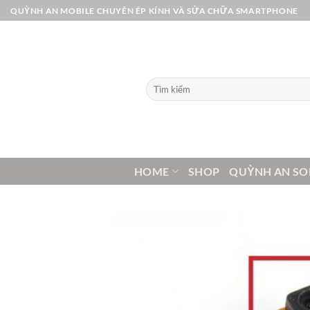
Bỏ
QUỲNH AN MOBILE CHUYÊN ÉP KÍNH VÀ SỬA CHỮA SMARTPHONE
qua
nội
dung
Tìm
kiếm:
HOME
SHOP
QUỲNH AN SO