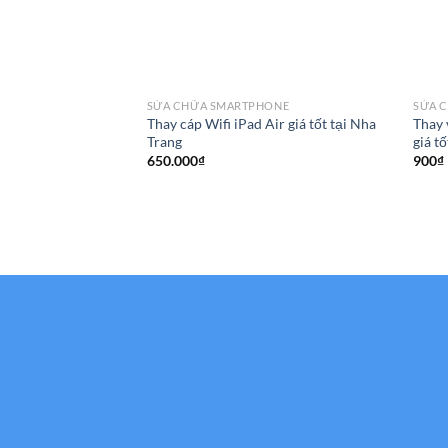
SỬA CHỮA SMARTPHONE
SỬA 
Thay cáp Wifi iPad Air giá tốt tại Nha
Thay 
Trang
giá t
650.000
₫
900
₫