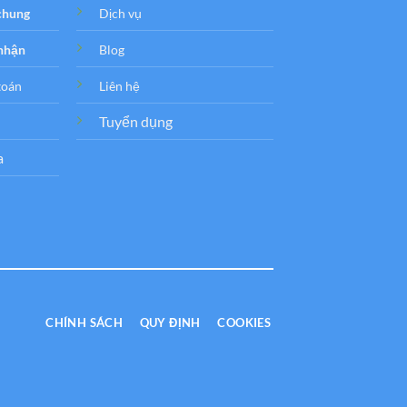
 chung
Dịch vụ
 nhận
Blog
toán
Liên hệ
Tuyển dụng
a
CHÍNH SÁCH
QUY ĐỊNH
COOKIES