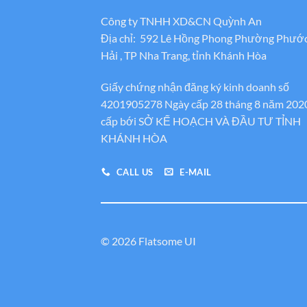
Công ty TNHH XD&CN Quỳnh An
Địa chỉ: 592 Lê Hồng Phong Phường Phướ
Hải , TP Nha Trang, tỉnh Khánh Hòa
Giấy chứng nhận đăng ký kinh doanh số
4201905278 Ngày cấp 28 tháng 8 năm 202
cấp bới SỞ KẾ HOẠCH VÀ ĐẦU TƯ TỈNH
KHÁNH HÒA
CALL US
E-MAIL
© 2026 Flatsome UI