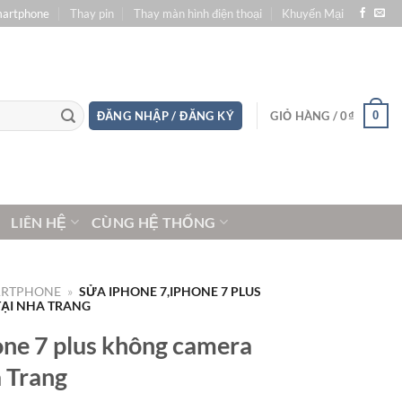
martphone
Thay pin
Thay màn hình điện thoại
Khuyến Mại
0
ĐĂNG NHẬP / ĐĂNG KÝ
GIỎ HÀNG /
0
₫
LIÊN HỆ
CÙNG HỆ THỐNG
ARTPHONE
»
SỬA IPHONE 7,IPHONE 7 PLUS
ẠI NHA TRANG
one 7 plus không camera
a Trang