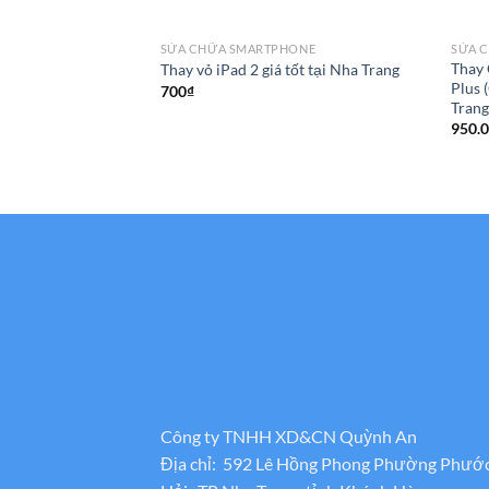
SỬA CHỮA SMARTPHONE
SỬA 
Thay 
Thay vỏ iPad 2 giá tốt tại Nha Trang
Plus 
700
₫
Tran
950.
Công ty TNHH XD&CN Quỳnh An
Địa chỉ: 592 Lê Hồng Phong Phường Phướ