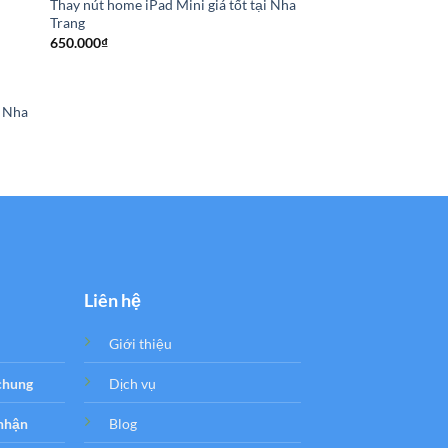
Thay nút home iPad Mini giá tốt tại Nha
Trang
650.000
₫
SỬA CHỮA SMARTPHO
Thay, sửa wifi iPad 3 
Trang
750.000
₫
i Nha
₫
₫
Liên hệ
Giới thiệu
 chung
Dịch vụ
 nhận
Blog