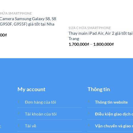
CHỮA SMARTPHONE
Camera Samsung Galaxy S8, S8
(G950F, G955F) giá tốt tại Nha
SỬA CHỮA SMARTPHONE
g
Thay main iPad Air, Air 2 giá tốt tạ
000
₫
Trang
Khoảng
1.700.000
₫
–
1.800.000
₫
giá:
từ
1.700.000
đến
1.800.000
My account
Thông tin
Đơn hàng của tôi
Thông tin website
Tải khoản của tôi
Điều kiện giao dịch
c
Tải về
Vận chuyển và giao