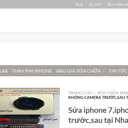
Blog
Ép kính
Sửa chữa s
LAR
THAY PIN IPHONE
BÁO GIÁ SỬA CHỮA
TIN TỨC
TRANG CHỦ
»
SỬA CHỮA SM
KHÔNG CAMERA TRƯỚC,SAU T
Sửa iphone 7,iph
trước,sau tại Nh