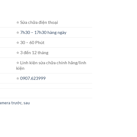
⭐️ Sửa chữa điện thoại
⭐️
7h30 – 17h30 hàng ngày
⭐️ 30 – 60 Phút
⭐️ 3 đến 12 tháng
⭐️ Linh kiện sửa chữa chính hãng/linh
kiện
⭐️
0907.623999
camera trước
,
sau