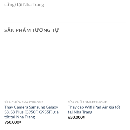
cứng) tại Nha Trang
SẢN PHẨM TƯƠNG TỰ
SỬA CHỮA SMARTPHONE
SỬA CHỮA SMARTPHONE
Thay Camera Samsung Galaxy
Thay cáp Wifi iPad Air giá tốt
S8, S8 Plus (G950F, G955F) giá
tại Nha Trang
tốt tại Nha Trang
650.000
₫
950.000
₫