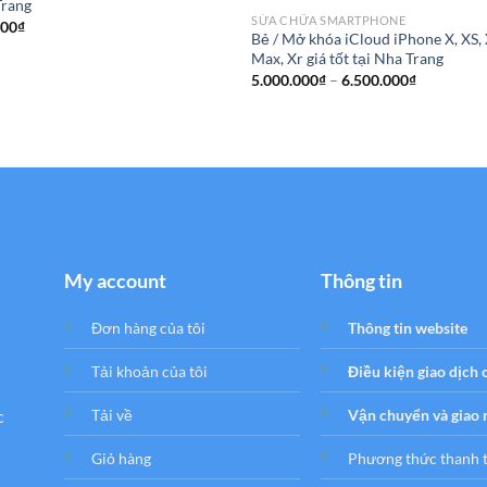
Trang
SỬA CHỮA SMARTPHONE
000
₫
Bẻ / Mở khóa iCloud iPhone X, XS,
Max, Xr giá tốt tại Nha Trang
Khoảng
5.000.000
₫
–
6.500.000
₫
giá:
từ
5.000.000
đến
6.500.000
My account
Thông tin
Đơn hàng của tôi
Thông tin website
Tải khoản của tôi
Điều kiện giao dịch
c
Tải về
Vận chuyển và giao
Giỏ hàng
Phương thức thanh 