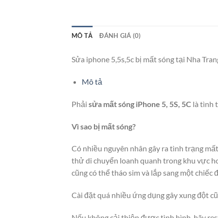
MÔ TẢ
ĐÁNH GIÁ (0)
Sửa iphone 5,5s,5c bị mất sóng tại Nha Tran
Mô tả
Phải
sửa mất sóng iPhone 5, 5S, 5C
là tình
Vì sao bị mất sóng?
Có nhiều nguyên nhân gây ra tình trạng mấ
thử di chuyển loanh quanh trong khu vực h
cũng có thể tháo sim và lắp sang một chiếc đ
Cài đặt quá nhiều ứng dụng gây xung đột c
Nếu không cải thiện được tình hình, hãy res