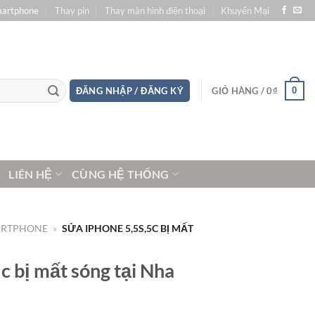
martphone
Thay pin
Thay màn hình điện thoại
Khuyến Mại
0
ĐĂNG NHẬP / ĐĂNG KÝ
GIỎ HÀNG /
0
₫
LIÊN HỆ
CÙNG HỆ THỐNG
ARTPHONE
»
SỬA IPHONE 5,5S,5C BỊ MẤT
c bị mất sóng tại Nha