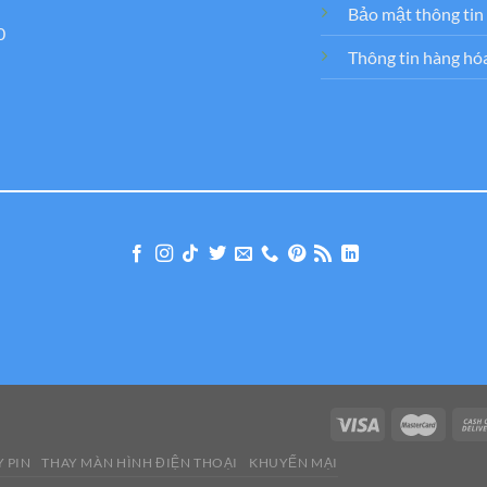
Bảo mật thông tin
0
Thông tin hàng hó
 PIN
THAY MÀN HÌNH ĐIỆN THOẠI
KHUYẾN MẠI