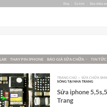
Blog
Ép kính
Sửa chữa s
LAR
THAY PIN IPHONE
BÁO GIÁ SỬA CHỮA
TIN TỨC
TRANG CHỦ
»
SỬA CHỮA SM
SÓNG TẠI NHA TRANG
Sửa iphone 5,5s,5
Trang