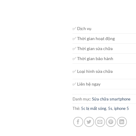
✅ Dịch vụ
✅ Thời gian hoạt động
✅ Thời gian sửa chữa
✅ Thời gian bảo hành
✅ Loại hình sửa chữa
✅ Liên hệ ngay
Danh mục:
Sửa chữa smartphone
Thẻ:
5c bị mất sóng
,
5s
,
iphone 5