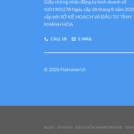
Giấy chứng nhận đăng ký kinh doanh số
4201905278 Ngày cấp 28 tháng 8 năm 202
cấp bới SỞ KẾ HOẠCH VÀ ĐẦU TƯ TỈNH
KHÁNH HÒA
CALL US
E-MAIL
© 2026 Flatsome UI
BLOG
ÉP KÍNH
SỬA CHỮA SMARTPHONE
THAY