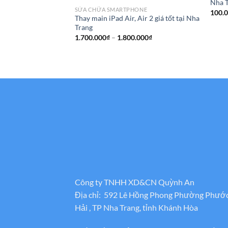
Nha 
SỬA CHỮA SMARTPHONE
100.
Thay main iPad Air, Air 2 giá tốt tại Nha
Trang
Khoảng
1.700.000
₫
–
1.800.000
₫
giá:
từ
1.700.000₫
đến
1.800.000₫
Công ty TNHH XD&CN Quỳnh An
Địa chỉ: 592 Lê Hồng Phong Phường Phướ
Hải , TP Nha Trang, tỉnh Khánh Hòa