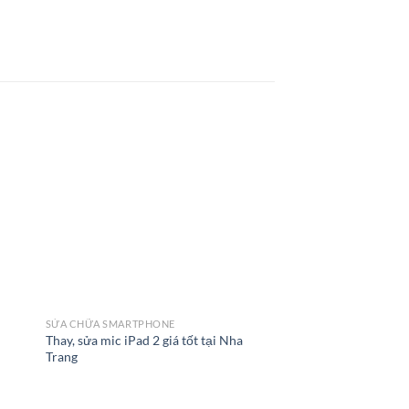
SỬA CHỮA SMARTPHONE
Thay, sửa mic iPad 2 giá tốt tại Nha
Trang
SỬA CHỮA SMARTPHO
Thay, sửa wifi iPad 3 