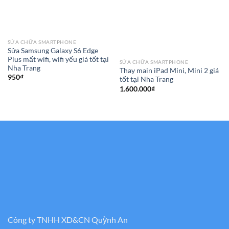
SỬA CHỮA SMARTPHONE
Sửa Samsung Galaxy S6 Edge
Plus mất wifi, wifi yếu giá tốt tại
SỬA CHỮA SMARTPHONE
Nha Trang
Thay main iPad Mini, Mini 2 giá
950
₫
tốt tại Nha Trang
1.600.000
₫
Công ty TNHH XD&CN Quỳnh An