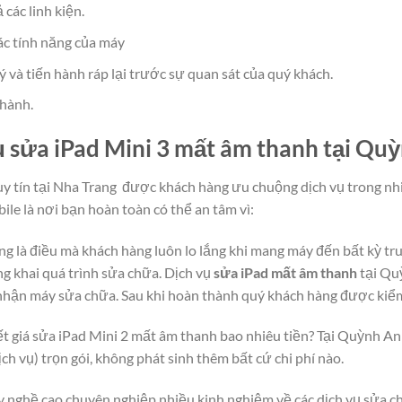
 các linh kiện.
các tính năng của máy
ý và tiến hành ráp lại trước sự quan sát của quý khách.
 hành.
vụ sửa iPad Mini 3 mất âm thanh tại Qu
y tín tại Nha Trang được khách hàng ưu chuộng dịch vụ trong nh
ile là nơi bạn hoàn toàn có thể an tâm vì:
y cũng là điều mà khách hàng luôn lo lắng khi mang máy đến bất kỳ
g khai quá trình sửa chữa. Dịch vụ
sửa iPad mất âm thanh
tại Qu
ra nhận máy sửa chữa. Sau khi hoàn thành quý khách hàng được kiểm 
t giá sửa iPad Mini 2 mất âm thanh bao nhiêu tiền? Tại Quỳnh An 
dịch vụ) trọn gói, không phát sinh thêm bất cứ chi phí nào.
tay nghề cao chuyên nghiệp nhiều kinh nghiệm về các dịch vụ sửa c