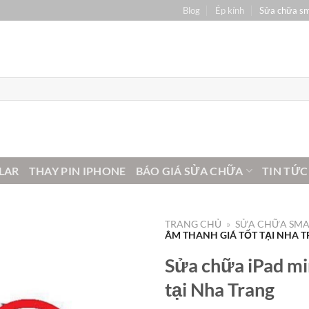
Blog
Ép kính
Sửa chữa s
LAR
THAY PIN IPHONE
BÁO GIÁ SỬA CHỮA
TIN TỨC
TRANG CHỦ
»
SỬA CHỮA SM
ÂM THANH GIÁ TỐT TẠI NHA 
Sửa chữa iPad min
tại Nha Trang