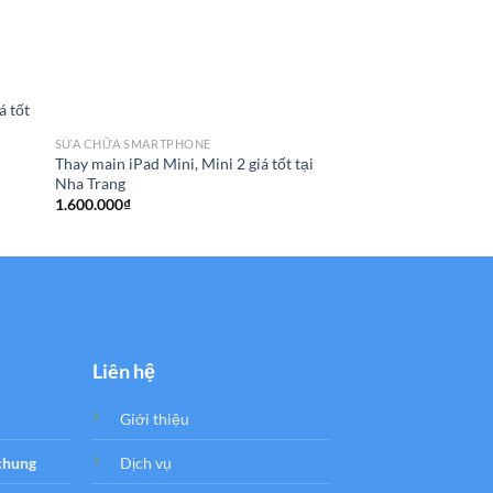
SỬA CHỮA SMARTPHO
Thay nút home iPad M
Trang
650.000
₫
á tốt
SỬA CHỮA SMARTPHONE
Thay main iPad Mini, Mini 2 giá tốt tại
Nha Trang
1.600.000
₫
Liên hệ
Giới thiệu
 chung
Dịch vụ