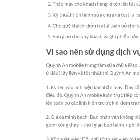
Tháo máy cho khách hàng kí tên lên tất cả
Kỹ thuật tiến hành sửa chữa và test lại 
Cho quý khách kiểm tra lại toàn bộ chữ k
Bàn giao cho quý khách và ghi phiếu bảo
Vì sao nên sử dụng dịch 
Quỳnh An mobile trung tâm sửa chữa iPad u
ở đâu? lấy liền và tốt nhất thì Quỳnh An mob
1. Ký tên vào linh kiện khi nhận máy: Đâ
điều đó, Quỳnh An mobile luôn trực tiếp côn
lên toàn bộ các linh kiện trước khi kiểm t
2. Giá cả minh bạch: Bạn phân vân không biế
gồm (công thay + thời gian bảo hành + phí 
3. Kỹ thuật viên: Đội ngũ kỹ thuật viên có 