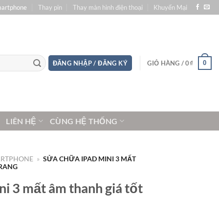
martphone
Thay pin
Thay màn hình điện thoại
Khuyến Mại
0
ĐĂNG NHẬP / ĐĂNG KÝ
GIỎ HÀNG /
0
₫
LIÊN HỆ
CÙNG HỆ THỐNG
ARTPHONE
»
SỬA CHỮA IPAD MINI 3 MẤT
TRANG
i 3 mất âm thanh giá tốt