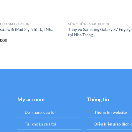
CHỮA SMARTPHONE
SỬA CHỮA SMARTPHONE
 sửa wifi iPad 3 giá tốt tại Nha
Thay vỏ Samsung Galaxy S7 Edge gi
g
tại Nha Trang
000
₫
My account
Thông tin
Đơn hàng của tôi
Thông tin website
Tải khoản của tôi
Điều kiện giao dịch