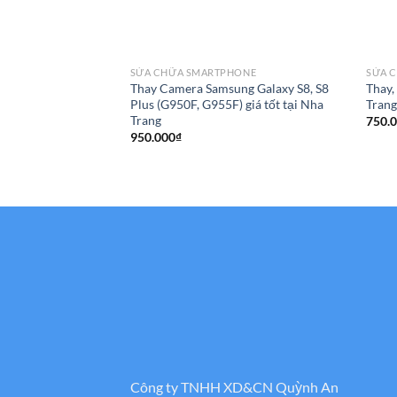
SỬA CHỮA SMARTPHONE
SỬA 
Thay Camera Samsung Galaxy S8, S8
Thay,
Plus (G950F, G955F) giá tốt tại Nha
Tran
Trang
750.
950.000
₫
Công ty TNHH XD&CN Quỳnh An