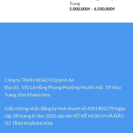
Trang
Khoảng
5.000.000
₫
–
6.500.000
₫
giá:
từ
5.000.000
đến
6.500.000
Công ty TNHH XD&CN Quỳnh An
Địa chỉ: 592 Lê Hồng Phong Phường Phước Hải , TP Nha
Trang, tỉnh Khánh Hòa
Giấy chứng nhận đăng ký kinh doanh số 4201905278 Ngày
cấp 28 tháng 8 năm 2020 cấp bới SỞ KẾ HOẠCH VÀ ĐẦU
TƯ TỈNH KHÁNH HÒA