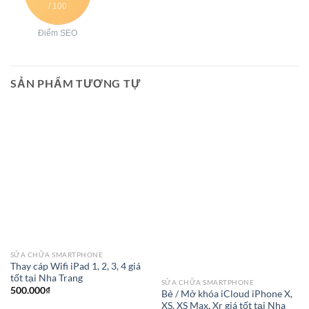
/ 100
Điểm SEO
SẢN PHẨM TƯƠNG TỰ
SỬA CHỮA SMARTPHONE
Thay cáp Wifi iPad 1, 2, 3, 4 giá
tốt tại Nha Trang
SỬA CHỮA SMARTPHONE
500.000
₫
Bẻ / Mở khóa iCloud iPhone X,
XS, XS Max, Xr giá tốt tại Nha