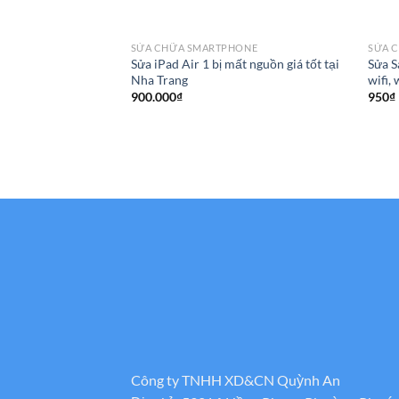
SỬA CHỮA SMARTPHONE
SỬA 
Sửa iPad Air 1 bị mất nguồn giá tốt tại
Sửa S
Nha Trang
wifi, 
900.000
₫
950
₫
Công ty TNHH XD&CN Quỳnh An