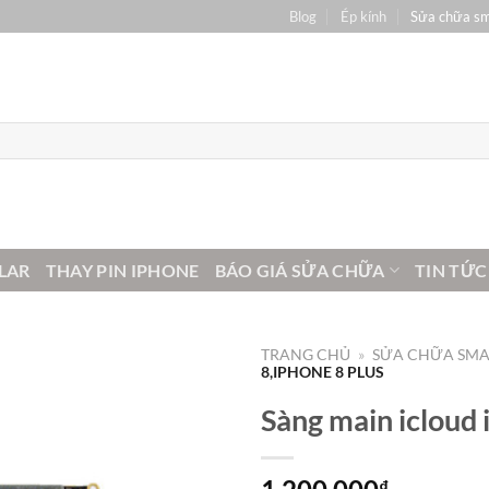
Blog
Ép kính
Sửa chữa s
LAR
THAY PIN IPHONE
BÁO GIÁ SỬA CHỮA
TIN TỨC
TRANG CHỦ
»
SỬA CHỮA SM
8,IPHONE 8 PLUS
Sàng main icloud 
₫