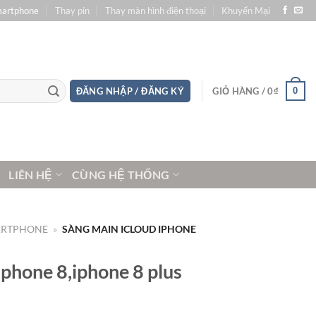
martphone
Thay pin
Thay màn hình điện thoại
Khuyến Mại
0
ĐĂNG NHẬP / ĐĂNG KÝ
GIỎ HÀNG /
0
₫
LIÊN HỆ
CÙNG HỆ THỐNG
ARTPHONE
»
SÀNG MAIN ICLOUD IPHONE
iphone 8,iphone 8 plus