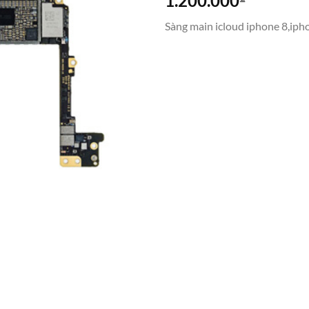
1.200.000
Sàng main icloud iphone 8,iph