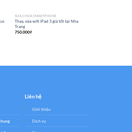
SỬA CHỮA SMARTPHONE
lus
Thay, sửa wifi iPad 3 giá tốt tại Nha
Trang
SỬA CHỮA SMARTPHO
750.000
₫
Thay main iPad Air, Ai
Trang
1.700.000
₫
–
1.800.0
Liên hệ
Giới thiệu
 chung
Dịch vụ