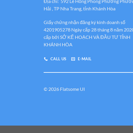
Địa chỉ: 592 Lê Hồng Phong Phường Phướ
Hải , TP Nha Trang, tỉnh Khánh Hòa
Giấy chứng nhận đăng ký kinh doanh số
4201905278 Ngày cấp 28 tháng 8 năm 202
cấp bới SỞ KẾ HOẠCH VÀ ĐẦU TƯ TỈNH
KHÁNH HÒA
CALL US
E-MAIL
© 2026 Flatsome UI