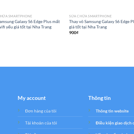
CHỮA SMARTPHONE
SỬA CHỮA SMARTPHONE
amsung Galaxy S6 Edge Plus mất
Thay vỏ Samsung Galaxy S6 Edge P
wifi yếu giá tốt tại Nha Trang
giá tốt tại Nha Trang
900
₫
My account
Thông tin
Đơn hàng của tôi
Thông tin website
Tải khoản của tôi
Điều kiện giao dịch