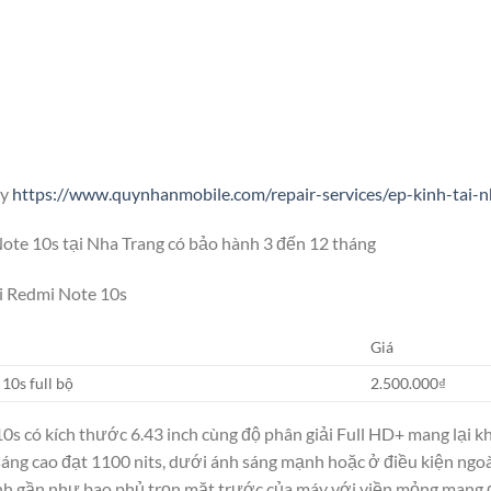
ây
https://www.quynhanmobile.com/repair-services/ep-kinh-tai-n
ote 10s tại Nha Trang có bảo hành 3 đến 12 tháng
i Redmi Note 10s
Giá
10s full bộ
2.500.000₫
 có kích thước 6.43 inch cùng độ phân giải Full HD+ mang lại k
sáng cao đạt 1100 nits, dưới ánh sáng mạnh hoặc ở điều kiện ngoài
 hình gần như bao phủ trọn mặt trước của máy với viền mỏng man