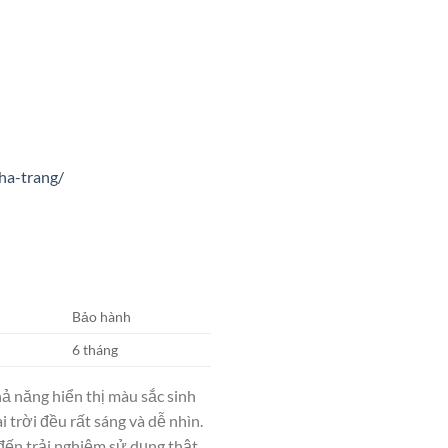
ha-trang/
Bảo hành
6 tháng
hả năng hiển thị màu sắc sinh
 trời đều rất sáng và dễ nhìn.
g đến trải nghiệm sử dụng thật