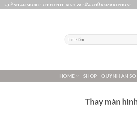
Bỏ
QUỲNH AN MOBILE CHUYÊN ÉP KÍNH VÀ SỬA CHỮA SMARTPHONE
qua
nội
dung
Tìm
kiếm:
HOME
SHOP
QUỲNH AN SO
Thay màn hình