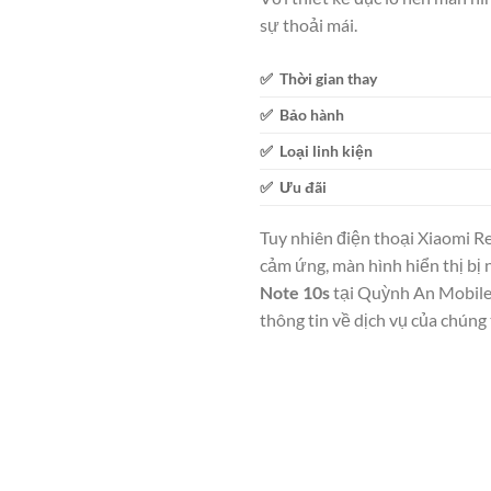
sự thoải mái.
✅ Thời gian thay
✅ Bảo hành
✅ Loại linh kiện
✅ Ưu đãi
Tuy nhiên điện thoại Xiaomi R
cảm ứng, màn hình hiển thị bị 
Note 10s
tại Quỳnh An Mobile
thông tin về dịch vụ của chúng t