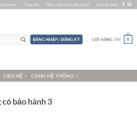
martphone
Thay pin
Thay màn hình điện thoại
Khuyến Mại
0
ĐĂNG NHẬP / ĐĂNG KÝ
GIỎ HÀNG /
0
₫
LIÊN HỆ
CÙNG HỆ THỐNG
 có bảo hành 3