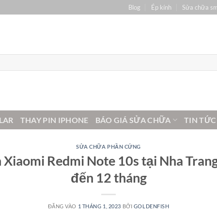
Blog
Ép kính
Sửa chữa s
LAR
THAY PIN IPHONE
BÁO GIÁ SỬA CHỮA
TIN TỨC
SỬA CHỮA PHẦN CỨNG
 Xiaomi Redmi Note 10s tại Nha Trang
đến 12 tháng
ĐĂNG VÀO
1 THÁNG 1, 2023
BỞI
GOLDENFISH