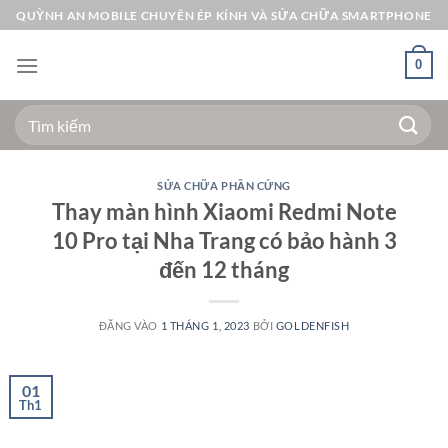
Bỏ
QUỲNH AN MOBILE CHUYÊN ÉP KÍNH VÀ SỬA CHỮA SMARTPHONE
qua
nội
0
dung
Tìm
kiếm:
SỬA CHỮA PHẦN CỨNG
Thay màn hình Xiaomi Redmi Note
10 Pro tại Nha Trang có bảo hành 3
đến 12 tháng
ĐĂNG VÀO
1 THÁNG 1, 2023
BỞI
GOLDENFISH
01
Th1