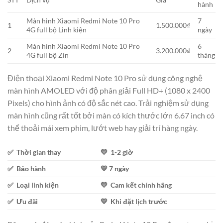
hành
Màn hình Xiaomi Redmi Note 10 Pro
7
1
1.500.000₫
4G full bộ Linh kiện
ngày
Màn hình Xiaomi Redmi Note 10 Pro
6
2
3.200.000₫
4G full bộ Zin
tháng
Điện thoại Xiaomi Redmi Note 10 Pro sử dụng công nghệ
màn hình AMOLED với độ phân giải Full HD+ (1080 x 2400
Pixels) cho hình ảnh có độ sắc nét cao. Trải nghiệm sử dụng
màn hình cũng rất tốt bởi màn có kích thước lớn 6.67 inch có
thể thoải mái xem phim, lướt web hay giải trí hàng ngày.
✅ Thời gian thay
💛 1-2 giờ
✅ Bảo hành
💛 7 ngày
✅ Loại linh kiện
💛 Cam kết chính hãng
✅ Ưu đãi
💛 Khi đặt lịch trước