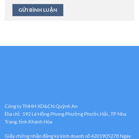
Công ty TNHH XD&CN Quỳnh An
Địa chỉ: 592 Lê Hồng Phong Phường Phước Hải , TP Nha
Trang, tỉnh Khánh Hòa
Giấy chứng nhận đăng ký kinh doanh số 4201905278 Ngày