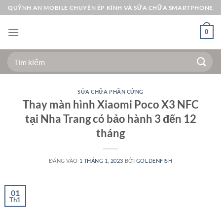
Bỏ
QUỲNH AN MOBILE CHUYÊN ÉP KÍNH VÀ SỬA CHỮA SMARTPHONE
qua
nội
0
dung
Tìm
kiếm:
SỬA CHỮA PHẦN CỨNG
Thay màn hình Xiaomi Poco X3 NFC
tại Nha Trang có bảo hành 3 đến 12
tháng
ĐĂNG VÀO
1 THÁNG 1, 2023
BỞI
GOLDENFISH
01
Th1