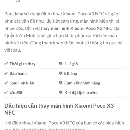
bộ
Bạn đang sử dụng điện thoại Xiaomi Poco X3 NFC và gặp
phải các vấn đề như: đơ liệt cảm ứng, màn hình hiển thị bị
nhòe, sọc. Dịch vụ
thay màn hình Xiaomi Poco X3 NFC
tại
Quỳnh An Mobile sẽ giúp bạn khắc phục các lỗi trên màn
hình kể trên. Cùng tham khảo thêm một số thông tin qua bài
viết sau.
✅ Thời gian thay
💛 1- 2 giờ
✅ Bảo hành
💛 6 tháng
✅ Loại linh kiện
💛 Cam kết chính hãng
✅ Ưu đãi
💛 Khi đặt lịch trước
Dấu hiệu cần thay màn hình Xiaomi Poco X3
NFC
Khi điện thoại Xiaomi Poco X3 NFC của bạn có các biểu hiện
sau, hãy cân nhắc tới việc thay màn hình: