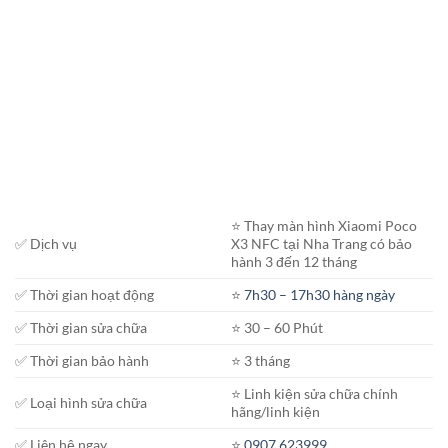
⭐️ Thay màn hình Xiaomi Poco
✅ Dịch vụ
X3 NFC tại Nha Trang có bảo
hành 3 đến 12 tháng
✅ Thời gian hoạt động
⭐️
7h30 – 17h30 hàng ngày
✅ Thời gian sửa chữa
⭐️ 30 – 60 Phút
✅ Thời gian bảo hành
⭐️ 3 tháng
⭐️ Linh kiện sửa chữa chính
✅ Loại hình sửa chữa
hãng/linh kiện
✅ Liên hệ ngay
⭐️
0907.623999