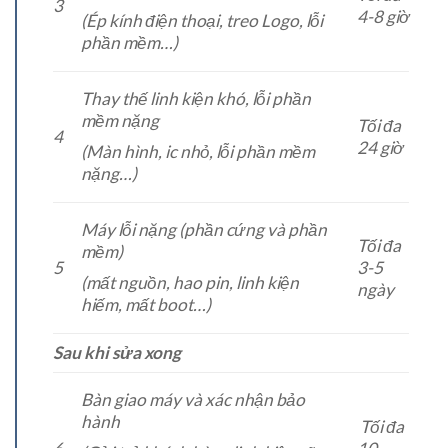
3
4-8 giờ
(Ép kính điện thoại, treo Logo, lỗi
phần mềm…)
Thay thế linh kiện khó, lỗi phần
mềm nặng
Tối đa
4
24 giờ
(Màn hình, ic nhỏ, lỗi phần mềm
nặng…)
Máy lỗi nặng (phần cứng và phần
Tối đa
mềm)
5
3-5
(mất nguồn, hao pin, linh kiện
ngày
hiếm, mất boot…)
Sau khi sửa xong
Bàn giao máy và xác nhận bảo
hành
Tối đa