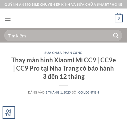
Bỏ
QUỲNH AN MOBILE CHUYÊN ÉP KÍNH VÀ SỬA CHỮA SMARTPHONE
qua
nội
0
dung
Tìm
kiếm:
SỬA CHỮA PHẦN CỨNG
Thay màn hình Xiaomi Mi CC9 | CC9e
| CC9 Pro tại Nha Trang có bảo hành
3 đến 12 tháng
ĐĂNG VÀO
1 THÁNG 1, 2023
BỞI
GOLDENFISH
01
Th1