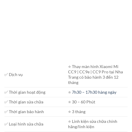
⭐️ Thay màn hình Xiaomi Mi
CC9 | CC9e | CC9 Pro tại Nha
✅ Dịch vụ
Trang có bảo hành 3 đến 12
tháng
✅ Thời gian hoạt động
⭐️
7h30 – 17h30 hàng ngày
✅ Thời gian sửa chữa
⭐️ 30 – 60 Phút
✅ Thời gian bảo hành
⭐️ 3 tháng
⭐️ Linh kiện sửa chữa chính
✅ Loại hình sửa chữa
hãng/linh kiện