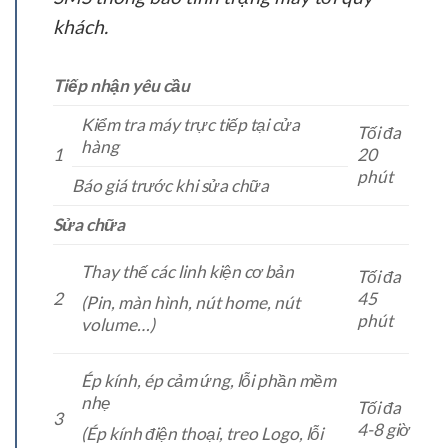
khách.
Tiếp nhận yêu cầu
Kiểm tra máy trực tiếp tại cửa
Tối đa
hàng
1
20
phút
Báo giá trước khi sửa chữa
Sửa chữa
Thay thế các linh kiện cơ bản
Tối đa
2
45
(Pin, màn hình, nút home, nút
phút
volume…)
Ép kính, ép cảm ứng, lỗi phần mềm
nhẹ
Tối đa
3
4-8 giờ
(Ép kính điện thoại, treo Logo, lỗi