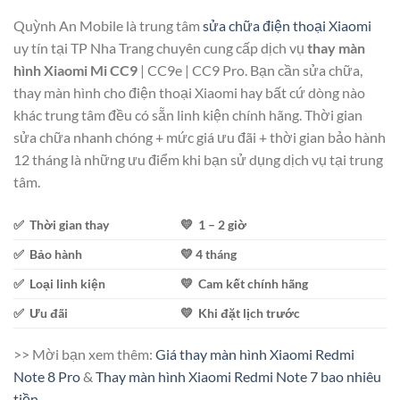
Quỳnh An Mobile là trung tâm
sửa chữa điện thoại Xiaomi
uy tín tại TP Nha Trang chuyên cung cấp dịch vụ
thay màn
hình Xiaomi Mi CC9
| CC9e | CC9 Pro. Bạn cần sửa chữa,
thay màn hình cho điện thoại Xiaomi hay bất cứ dòng nào
khác trung tâm đều có sẵn linh kiện chính hãng. Thời gian
sửa chữa nhanh chóng + mức giá ưu đãi + thời gian bảo hành
12 tháng là những ưu điểm khi bạn sử dụng dịch vụ tại trung
tâm.
✅ Thời gian thay
💛 1 – 2 giờ
✅ Bảo hành
💛 4 tháng
✅ Loại linh kiện
💛 Cam kết chính hãng
✅ Ưu đãi
💛 Khi đặt lịch trước
>> Mời bạn xem thêm:
Giá thay màn hình Xiaomi Redmi
Note 8 Pro
&
Thay màn hình Xiaomi Redmi Note 7 bao nhiêu
tiền