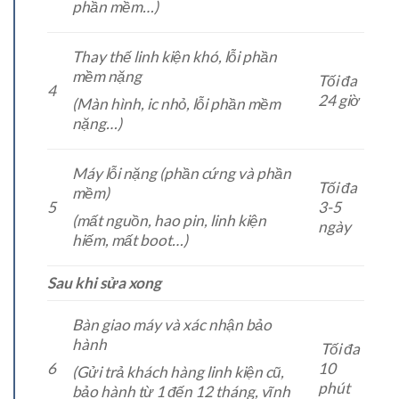
phần mềm…)
Thay thế linh kiện khó, lỗi phần
mềm nặng
Tối đa
4
24 giờ
(Màn hình, ic nhỏ, lỗi phần mềm
nặng…)
Máy lỗi nặng (phần cứng và phần
Tối đa
mềm)
5
3-5
(mất nguồn, hao pin, linh kiện
ngày
hiếm, mất boot…)
Sau khi sửa xong
Bàn giao máy và xác nhận bảo
hành
Tối đa
6
10
(Gửi trả khách hàng linh kiện cũ,
phút
bảo hành từ 1 đến 12 tháng, vĩnh