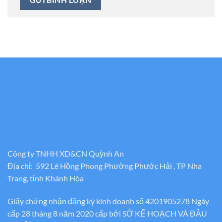
Công ty TNHH XD&CN Quỳnh An
Địa chỉ: 592 Lê Hồng Phong Phường Phước Hải , TP Nha
Trang, tỉnh Khánh Hòa
Giấy chứng nhận đăng ký kinh doanh số 4201905278 Ngày
cấp 28 tháng 8 năm 2020 cấp bới SỞ KẾ HOẠCH VÀ ĐẦU