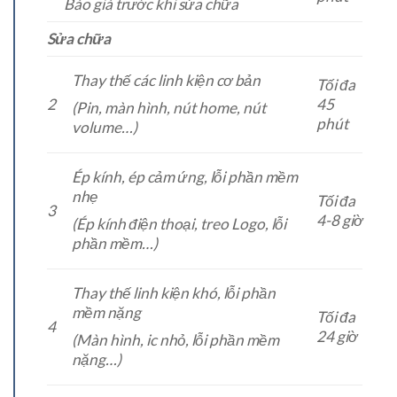
Báo giá trước khi sửa chữa
Sửa chữa
Thay thế các linh kiện cơ bản
Tối đa
2
45
(Pin, màn hình, nút home, nút
phút
volume…)
Ép kính, ép cảm ứng, lỗi phần mềm
nhẹ
Tối đa
3
4-8 giờ
(Ép kính điện thoại, treo Logo, lỗi
phần mềm…)
Thay thế linh kiện khó, lỗi phần
mềm nặng
Tối đa
4
24 giờ
(Màn hình, ic nhỏ, lỗi phần mềm
nặng…)