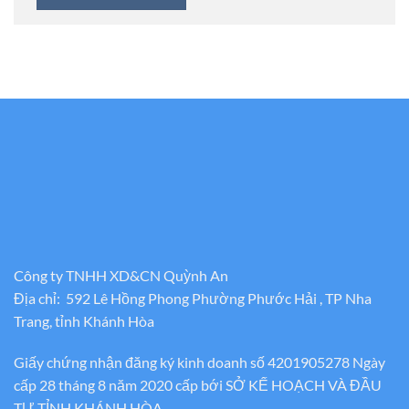
Công ty TNHH XD&CN Quỳnh An
Địa chỉ: 592 Lê Hồng Phong Phường Phước Hải , TP Nha
Trang, tỉnh Khánh Hòa
Giấy chứng nhận đăng ký kinh doanh số 4201905278 Ngày
cấp 28 tháng 8 năm 2020 cấp bới SỞ KẾ HOẠCH VÀ ĐẦU
TƯ TỈNH KHÁNH HÒA