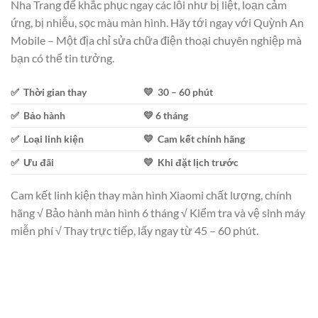
Nha Trang để khắc phục ngay các lỗi như bị liệt, loạn cảm
ứng, bị nhiễu, sọc màu màn hình. Hãy tới ngay với Quỳnh An
Mobile – Một địa chỉ sửa chữa điện thoại chuyên nghiệp mà
bạn có thể tin tưởng.
✅ Thời gian thay
💛 30 – 60 phút
✅ Bảo hành
💛 6 tháng
✅ Loại linh kiện
💛 Cam kết chính hãng
✅ Ưu đãi
💛 Khi đặt lịch trước
Cam kết linh kiện thay màn hình Xiaomi chất lượng, chính
hãng √ Bảo hành màn hình 6 tháng √ Kiểm tra và vệ sinh máy
miễn phí √ Thay trực tiếp, lấy ngay từ 45 – 60 phút.