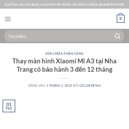
Bỏ
QUỲNH AN MOBILE CHUYÊN ÉP KÍNH VÀ SỬA CHỮA SMARTPHONE
qua
nội
0
dung
Tìm
kiếm:
SỬA CHỮA PHẦN CỨNG
Thay màn hình Xiaomi Mi A3 tại Nha
Trang có bảo hành 3 đến 12 tháng
ĐĂNG VÀO
1 THÁNG 1, 2023
BỞI
GOLDENFISH
01
Th1