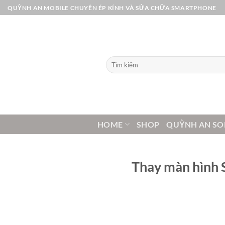
Bỏ
QUỲNH AN MOBILE CHUYÊN ÉP KÍNH VÀ SỬA CHỮA SMARTPHONE
qua
nội
dung
Tìm
kiếm:
HOME
SHOP
QUỲNH AN SO
Thay màn hình 