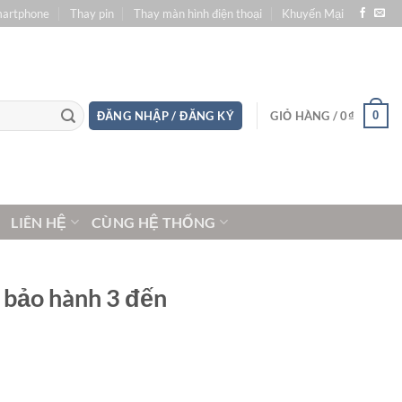
martphone
Thay pin
Thay màn hình điện thoại
Khuyến Mại
0
ĐĂNG NHẬP / ĐĂNG KÝ
GIỎ HÀNG /
0
₫
LIÊN HỆ
CÙNG HỆ THỐNG
 bảo hành 3 đến