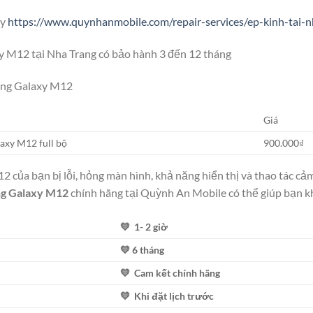
ây
https://www.quynhanmobile.com/repair-services/ep-kinh-tai-n
 M12 tại Nha Trang có bảo hành 3 đến 12 tháng
ung Galaxy M12
Giá
axy M12 full bộ
900.000₫
 của bạn bị lỗi, hỏng màn hình, khả năng hiển thị và thao tác c
ng Galaxy M12
chính hãng tại Quỳnh An Mobile có thể giúp bạn khắ
💛 1- 2 giờ
💛 6 tháng
💛 Cam kết chính hãng
💛 Khi đặt lịch trước