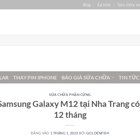
Blog
Ép kính
Sửa chữa s
LAR
THAY PIN IPHONE
BÁO GIÁ SỬA CHỮA
TIN TỨC
SỬA CHỮA PHẦN CỨNG
Samsung Galaxy M12 tại Nha Trang có
12 tháng
ĐĂNG VÀO
1 THÁNG 1, 2023
BỞI
GOLDENFISH