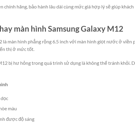
iện chính hãng, bảo hành lâu dài cùng mức giá hợp lý sẽ giúp khách
 thay màn hình Samsung Galaxy M12
à màn hình phẳng rộng 6.5 inch với màn hình giọt nước ở viền ph
ển thị ở mức tốt.
12 bị hư hỏng trong quá trình sử dụng là không thể tránh khỏi. Dư
hình
 dọc
nhòe màu
ỉnh được độ sáng