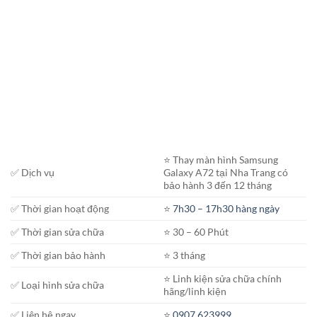
⭐️ Thay màn hình Samsung
✅ Dịch vụ
Galaxy A72 tại Nha Trang có
bảo hành 3 đến 12 tháng
✅ Thời gian hoạt động
⭐️
7h30 – 17h30 hàng ngày
✅ Thời gian sửa chữa
⭐️ 30 – 60 Phút
✅ Thời gian bảo hành
⭐️ 3 tháng
⭐️ Linh kiện sửa chữa chính
✅ Loại hình sửa chữa
hãng/linh kiện
✅ Liên hệ ngay
⭐️
0907.623999