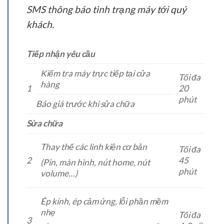
SMS thông báo tình trạng máy tới quý
khách.
Tiếp nhận yêu cầu
Kiểm tra máy trực tiếp tại cửa
Tối đa
hàng
1
20
phút
Báo giá trước khi sửa chữa
Sửa chữa
Thay thế các linh kiện cơ bản
Tối đa
2
45
(Pin, màn hình, nút home, nút
phút
volume…)
Ép kính, ép cảm ứng, lỗi phần mềm
nhẹ
Tối đa
3