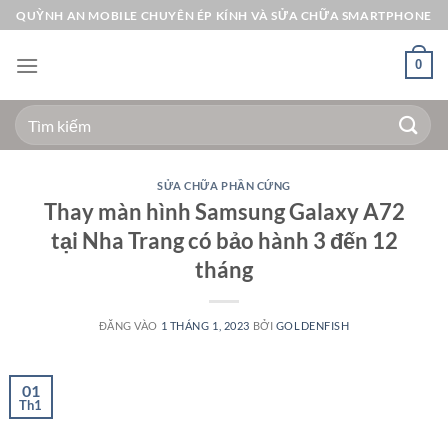
Bỏ
QUỲNH AN MOBILE CHUYÊN ÉP KÍNH VÀ SỬA CHỮA SMARTPHONE
qua
nội
0
dung
Tìm
kiếm:
SỬA CHỮA PHẦN CỨNG
Thay màn hình Samsung Galaxy A72
tại Nha Trang có bảo hành 3 đến 12
tháng
ĐĂNG VÀO
1 THÁNG 1, 2023
BỞI
GOLDENFISH
01
Th1