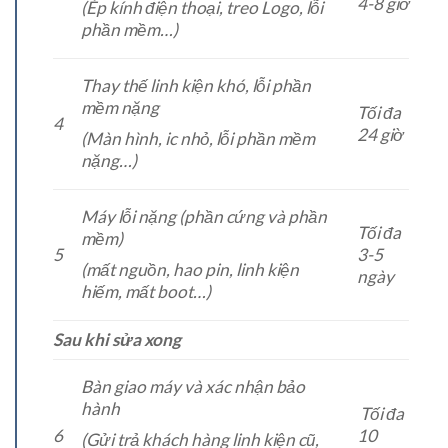
4-8 giờ
(Ép kính điện thoại, treo Logo, lỗi
phần mềm…)
Thay thế linh kiện khó, lỗi phần
mềm nặng
Tối đa
4
24 giờ
(Màn hình, ic nhỏ, lỗi phần mềm
nặng…)
Máy lỗi nặng (phần cứng và phần
Tối đa
mềm)
5
3-5
(mất nguồn, hao pin, linh kiện
ngày
hiếm, mất boot…)
Sau khi sửa xong
Bàn giao máy và xác nhận bảo
hành
Tối đa
6
10
(Gửi trả khách hàng linh kiện cũ,