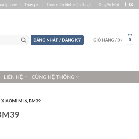
martphone
Thay pin
Thay màn hình điện thoại
Khuyến Mại
0
ĐĂNG NHẬP / ĐĂNG KÝ
GIỎ HÀNG /
0
₫
LIÊN HỆ
CÙNG HỆ THỐNG
 XIAOMI MI 6, BM39
 BM39