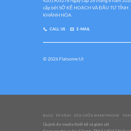
4201905278 Ngày cấp 28 tháng 8 năm 202
cấp bới SỞ KẾ HOẠCH VÀ ĐẦU TƯ TỈNH
KHÁNH HÒA
CALL US
E-MAIL
© 2026 Flatsome UI
BLOG
ÉP KÍNH
SỬA CHỮA SMARTPHONE
THAY
Quỳnh An media thiết kế và giám sát
Cơ quan chủ quản: Công ty TNHH XD&CN Quỳ