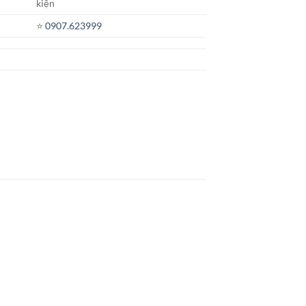
kiện
⭐️
0907.623999