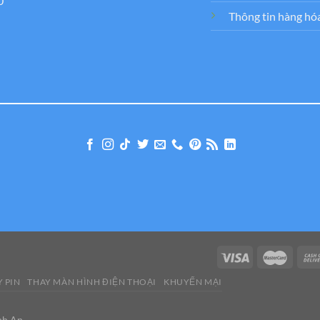
0
Thông tin hàng hó
 PIN
THAY MÀN HÌNH ĐIỆN THOẠI
KHUYẾN MẠI
nh An