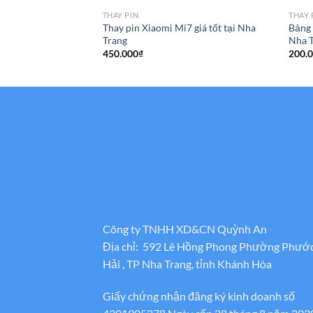
THAY PIN
THAY 
Thay pin Xiaomi Mi7 giá tốt tại Nha
Bảng 
Trang
Nha T
450.000
₫
200.
Công ty TNHH XD&CN Quỳnh An
Địa chỉ: 592 Lê Hồng Phong Phường Phướ
Hải , TP Nha Trang, tỉnh Khánh Hòa
Giấy chứng nhận đăng ký kinh doanh số