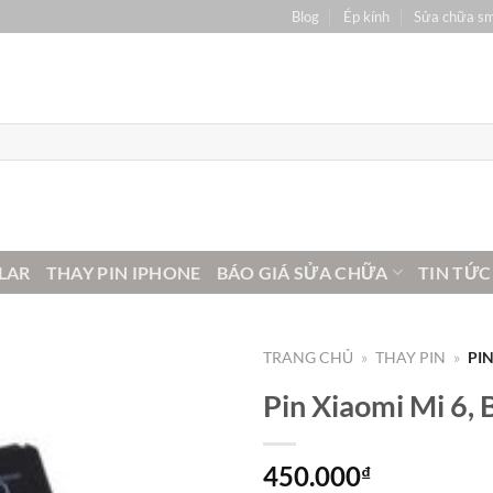
Blog
Ép kính
Sửa chữa s
LAR
THAY PIN IPHONE
BÁO GIÁ SỬA CHỮA
TIN TỨC
TRANG CHỦ
»
THAY PIN
»
PIN
Pin Xiaomi Mi 6,
450.000
₫