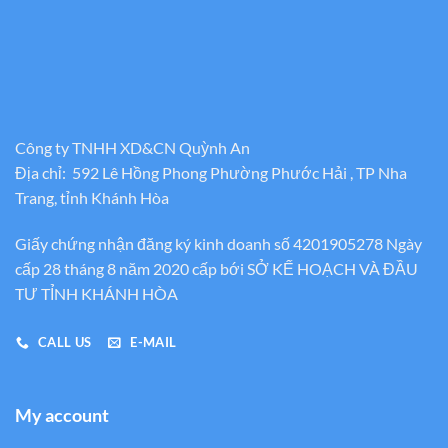
Công ty TNHH XD&CN Quỳnh An
Địa chỉ: 592 Lê Hồng Phong Phường Phước Hải , TP Nha
Trang, tỉnh Khánh Hòa
Giấy chứng nhận đăng ký kinh doanh số 4201905278 Ngày
cấp 28 tháng 8 năm 2020 cấp bới SỞ KẾ HOẠCH VÀ ĐẦU
TƯ TỈNH KHÁNH HÒA
CALL US
E-MAIL
My account