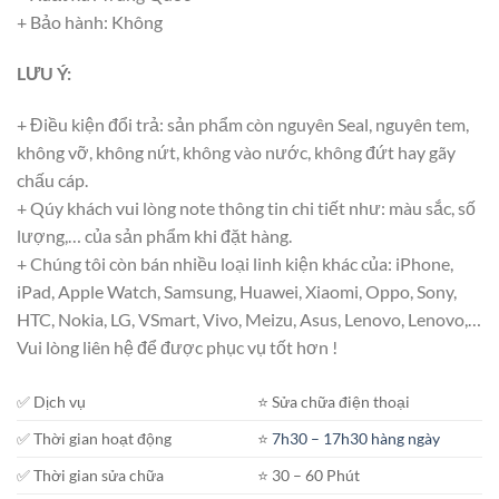
+ Bảo hành: Không
LƯU Ý:
+ Điều kiện đổi trả: sản phẩm còn nguyên Seal, nguyên tem,
không vỡ, không nứt, không vào nước, không đứt hay gãy
chấu cáp.
+ Qúy khách vui lòng note thông tin chi tiết như: màu sắc, số
lượng,… của sản phẩm khi đặt hàng.
+ Chúng tôi còn bán nhiều loại linh kiện khác của: iPhone,
iPad, Apple Watch, Samsung, Huawei, Xiaomi, Oppo, Sony,
HTC, Nokia, LG, VSmart, Vivo, Meizu, Asus, Lenovo, Lenovo,…
Vui lòng liên hệ để được phục vụ tốt hơn !
✅ Dịch vụ
⭐️ Sửa chữa điện thoại
✅ Thời gian hoạt động
⭐️
7h30 – 17h30 hàng ngày
✅ Thời gian sửa chữa
⭐️ 30 – 60 Phút