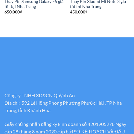
Thay Pin Samsung Galaxy E5 giá
Thay Pin Xiaomi Mi Note 3 giá
tốt tại Nha Trang
tốt tại Nha Trang
650.000
₫
450.000
₫
Công ty TNHH XD&CN Quỳnh An
Địa chỉ: 592 Lê Hồng Phong Phường Phước Hải , TP Nha
Trang, tỉnh Khánh Hòa
Giấy chứng nhận đăng ký kinh doanh số 4201905278 Ngày
cấp 28 tháng 8 năm 2020 cấp bới SỞ KẾ HOẠCH VÀ ĐẦU