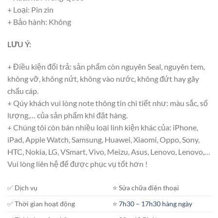
+ Loại: Pin zin
+ Bảo hành: Không
LƯU Ý:
+ Điều kiện đổi trả: sản phẩm còn nguyên Seal, nguyên tem,
không vỡ, không nứt, không vào nước, không đứt hay gãy
chấu cáp.
+ Qúy khách vui lòng note thông tin chi tiết như: màu sắc, số
lượng,… của sản phẩm khi đặt hàng.
+ Chúng tôi còn bán nhiều loại linh kiện khác của: iPhone,
iPad, Apple Watch, Samsung, Huawei, Xiaomi, Oppo, Sony,
HTC, Nokia, LG, VSmart, Vivo, Meizu, Asus, Lenovo, Lenovo,…
Vui lòng liên hệ để được phục vụ tốt hơn !
✅ Dịch vụ
⭐️ Sửa chữa điện thoại
✅ Thời gian hoạt động
⭐️
7h30 – 17h30 hàng ngày