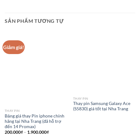
SẢN PHẨM TƯƠNG TỰ
Giảm giá!
THAY PIN
Thay pin Samsung Galaxy Ace
(S5830) giá tốt tại Nha Trang
THAY PIN
Bảng giá thay Pin iphone chính
hãng tại Nha Trang (đã hỗ trợ
đến 14 Promax)
Khoảng
200.000
₫
–
1.900.000
₫
giá: