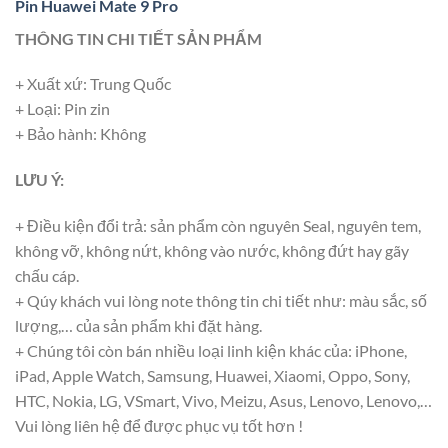
Pin Huawei Mate 9 Pro
THÔNG TIN CHI TIẾT SẢN PHẨM
+ Xuất xứ: Trung Quốc
+ Loại: Pin zin
+ Bảo hành: Không
LƯU Ý:
+ Điều kiện đổi trả: sản phẩm còn nguyên Seal, nguyên tem,
không vỡ, không nứt, không vào nước, không đứt hay gãy
chấu cáp.
+ Qúy khách vui lòng note thông tin chi tiết như: màu sắc, số
lượng,… của sản phẩm khi đặt hàng.
+ Chúng tôi còn bán nhiều loại linh kiện khác của: iPhone,
iPad, Apple Watch, Samsung, Huawei, Xiaomi, Oppo, Sony,
HTC, Nokia, LG, VSmart, Vivo, Meizu, Asus, Lenovo, Lenovo,…
Vui lòng liên hệ để được phục vụ tốt hơn !