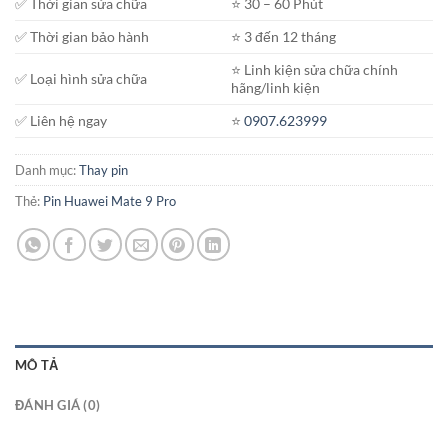
✅ Thời gian sửa chữa
⭐️ 30 – 60 Phút
✅ Thời gian bảo hành
⭐️ 3 đến 12 tháng
⭐️ Linh kiện sửa chữa chính
✅ Loại hình sửa chữa
hãng/linh kiện
✅ Liên hệ ngay
⭐️
0907.623999
Danh mục:
Thay pin
Thẻ:
Pin Huawei Mate 9 Pro
MÔ TẢ
ĐÁNH GIÁ (0)