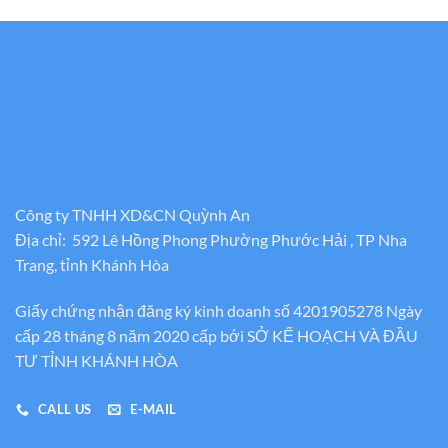
từ
200.000₫
đến
1.900.000₫
Công ty TNHH XD&CN Quỳnh An
Địa chỉ: 592 Lê Hồng Phong Phường Phước Hải , TP Nha
Trang, tỉnh Khánh Hòa
Giấy chứng nhận đăng ký kinh doanh số 4201905278 Ngày
cấp 28 tháng 8 năm 2020 cấp bới SỞ KẾ HOẠCH VÀ ĐẦU
TƯ TỈNH KHÁNH HÒA
CALL US
E-MAIL