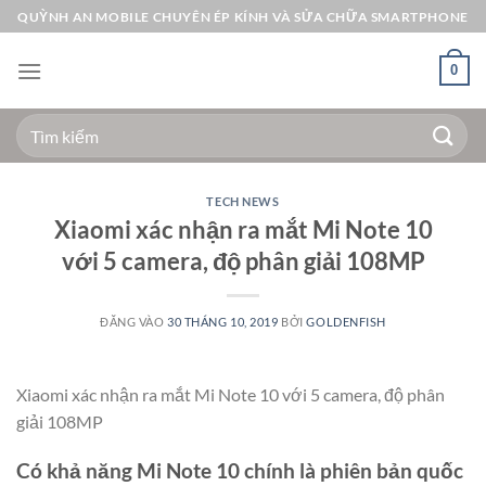
Bỏ
QUỲNH AN MOBILE CHUYÊN ÉP KÍNH VÀ SỬA CHỮA SMARTPHONE
qua
nội
0
dung
Tìm
kiếm:
TECH NEWS
Xiaomi xác nhận ra mắt Mi Note 10
với 5 camera, độ phân giải 108MP
ĐĂNG VÀO
30 THÁNG 10, 2019
BỞI
GOLDENFISH
Xiaomi xác nhận ra mắt Mi Note 10 với 5 camera, độ phân
giải 108MP
Có khả năng Mi Note 10 chính là phiên bản quốc