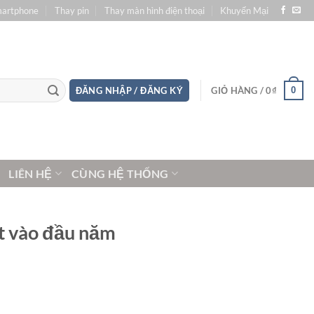
martphone
Thay pin
Thay màn hình điện thoại
Khuyến Mại
0
ĐĂNG NHẬP / ĐĂNG KÝ
GIỎ HÀNG /
0
₫
LIÊN HỆ
CÙNG HỆ THỐNG
ắt vào đầu năm