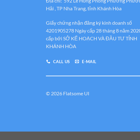
Địa chỉ: 592 Lê Hồng Phong Phường Phướ
Hải , TP Nha Trang, tỉnh Khánh Hòa
Giấy chứng nhận đăng ký kinh doanh số
4201905278 Ngày cấp 28 tháng 8 năm 202
cấp bới SỞ KẾ HOẠCH VÀ ĐẦU TƯ TỈNH
KHÁNH HÒA
CALL US
E-MAIL
© 2026 Flatsome UI