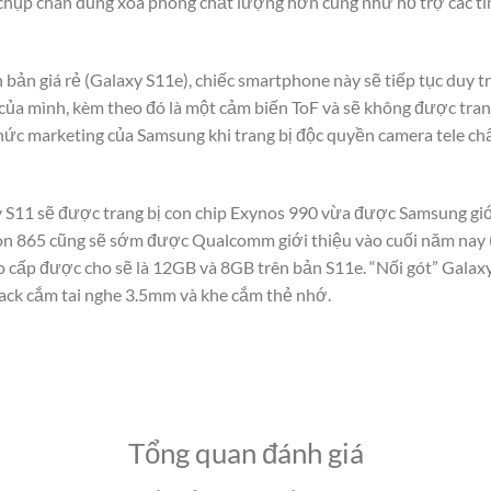
chụp chân dung xoá phông chất lượng hơn cũng như hỗ trợ các tí
 bản giá rẻ (Galaxy S11e), chiếc smartphone này sẽ tiếp tục duy tr
của mình, kèm theo đó là một cảm biến ToF và sẽ không được trang
ức marketing của Samsung khi trang bị độc quyền camera tele ch
 S11 sẽ được trang bị con chip Exynos 990 vừa được Samsung giới
on 865 cũng sẽ sớm được Qualcomm giới thiệu vào cuối năm nay (
 cấp được cho sẽ là 12GB và 8GB trên bản S11e. “Nối gót” Galax
jack cắm tai nghe 3.5mm và khe cắm thẻ nhớ.
Tổng quan đánh giá