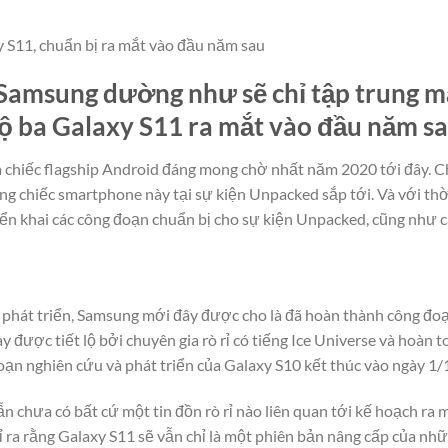
y S11, chuẩn bị ra mắt vào đầu năm sau
Samsung dường như sẽ chỉ tập trung m
ộ ba Galaxy S11 ra mắt vào đầu năm sa
 chiếc flagship Android đáng mong chờ nhất năm 2020 tới đây. C
ng chiếc smartphone này tại sự kiện Unpacked sắp tới. Và với th
ển khai các công đoạn chuẩn bị cho sự kiện Unpacked, cũng như c
 phát triển, Samsung mới đây được cho là đã hoàn thành công đoạ
y được tiết lộ bởi chuyên gia rò rỉ có tiếng Ice Universe và hoàn 
đoạn nghiên cứu và phát triển của Galaxy S10 kết thúc vào ngày 1
ẫn chưa có bất cứ một tin đồn rò rỉ nào liên quan tới kế hoạch ra
ỉ ra rằng Galaxy S11 sẽ vẫn chỉ là một phiên bản nâng cấp của nh