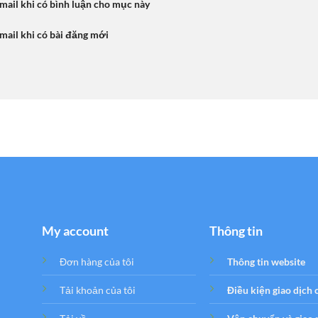
mail khi có bình luận cho mục này
mail khi có bài đăng mới
My account
Thông tin
Đơn hàng của tôi
Thông tin website
Tải khoản của tôi
Điều kiện giao dịch