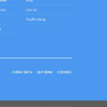
 nhận
Blog
toán
Liên hệ
Tuyển dụng
a
CHÍNH SÁCH
QUY ĐỊNH
COOKIES