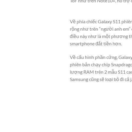
ToF như trên Note10+, hỗ trợ 
Về phía chiếc Galaxy S11 phiên
rộng như trên “người anh em” 
điều này như là một phương th
smartphone đắt tiền hơn.
Về cấu hình phần cứng, Galaxy
phiên bản chạy chip Snapdrag
lượng RAM trên 2 mẫu S11 cao
Samsung cũng sẽ loại bỏ đi cả 