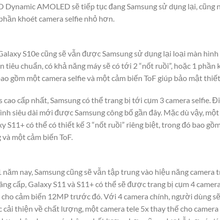
y-O Dynamic AMOLED sẽ tiếp tục đang Samsung sử dụng lại, cũng 
phần khoét camera selfie nhỏ hơn.
Galaxy S10e cũng sẽ vẫn được Samsung sử dụng lại loại màn hình
ản tiêu chuẩn, có khả năng máy sẽ có tới 2 “nốt ruồi”, hoặc 1 phần
bao gồm một camera selfie và một cảm biến ToF giúp bảo mật thiết
s cao cấp nhất, Samsung có thể trang bị tới cụm 3 camera selfie. 
nh siêu dài mới được Samsung công bố gần đây. Mặc dù vậy, một c
 S11+ có thể có thiết kế 3 “nốt ruồi” riêng biệt, trong đó bao gồ
g và một cảm biến ToF.
năm nay, Samsung cũng sẽ vẫn tập trung vào hiệu năng camera tr
âng cấp, Galaxy S11 và S11+ có thể sẽ được trang bị cụm 4 camer
cho cảm biến 12MP trước đó. Với 4 camera chính, người dùng sẽ
 cải thiện về chất lượng, một camera tele 5x thay thế cho camera