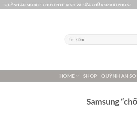
Bỏ
QUỲNH AN MOBILE CHUYÊN ÉP KÍNH VÀ SỬA CHỮA SMARTPHONE
qua
nội
dung
Tìm
kiếm:
HOME
SHOP
QUỲNH AN SO
Samsung “chốt