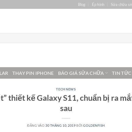
Blog
Ép kính
Sửa chữa s
LAR
THAY PIN IPHONE
BÁO GIÁ SỬA CHỮA
TIN TỨC
TECH NEWS
” thiết kế Galaxy S11, chuẩn bị ra m
sau
ĐĂNG VÀO
30 THÁNG 10, 2019
BỞI
GOLDENFISH