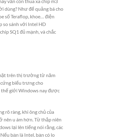
 này vẫn còn thua xa chip m3
gười dùng? Như để quảng bá cho
oe số Teraflop, khoe… điện
p so sánh với Intel HD
i chip SQ1 đủ mạnh, và chắc
mặt trên thị trường từ năm
 cứng biểu trưng cho
ả thế giới Windows nay được
g rõ ràng, khi ông chủ của
rở nên u ám hơn. Từ thập niên
ws lại lên tiếng nói rằng, các
u bạn là Intel, bạn có lo