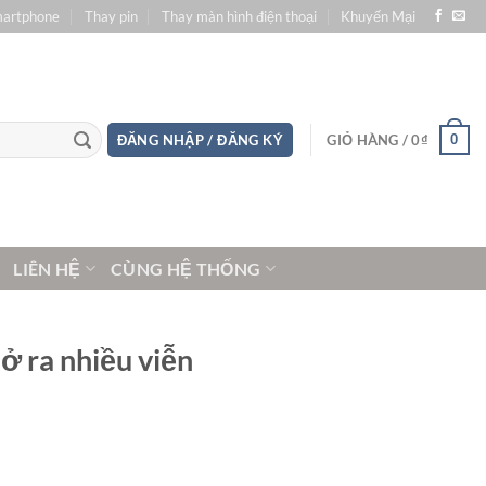
martphone
Thay pin
Thay màn hình điện thoại
Khuyến Mại
0
ĐĂNG NHẬP / ĐĂNG KÝ
GIỎ HÀNG /
0
₫
LIÊN HỆ
CÙNG HỆ THỐNG
ở ra nhiều viễn