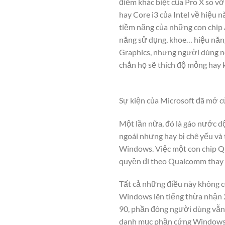
điểm khác biệt của Pro X so vớ
hay Core i3 của Intel về hiệu
tiềm năng của những con chip 
năng sử dụng, khoe… hiệu năng 
Graphics, nhưng người dùng nói
chắn họ sẽ thích độ mỏng hay k
Sự kiện của Microsoft đã mở cử
Một lần nữa, đó là gáo nước d
ngoái nhưng hay bị chê yếu và
Windows. Việc một con chip Q
quyền đi theo Qualcomm thay v
Tất cả những điều này không có
Windows lên tiếng thừa nhận 2 
90, phần đông người dùng vẫn n
danh mục phần cứng Windows m