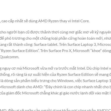
 cao cấp nhất sẽ dùng AMD Ryzen thay vì Intel Core.
cho người bạn cũ được thảnh thơi cùng mơ giấc mơ về kỷ nguyên 
 để phô trương cho một chủng loại phần cứng hoàn toàn mới, nhưn
ang rất thành công: Surface tablet. Trên Surface Laptop 3, Micr
“Ryzen Surface Edition”. Trên Surface Pro X, Microsoft “khoe” dò
g Qualcomm.
 nguy cơ mà Microsoft vừa mở ra trước mắt Intel. Dù chip Intel
thống, rõ ràng là sự xuất hiện của Ryzen Surface Edition sẽ mang 
ce là dòng sản phẩm biểu trưng cho Windows, việc Surface Laptop 1
 Microsoft dành cho AMD: “Đây chính là con chip nhanh nhất cho 
i của giám đốc Microsoft chẳng khác gì gáo nước lạnh dội vào mặt
MD, điều gì sẽ ngăn cản người dùng khắp nơi công nhận AMD? Cần