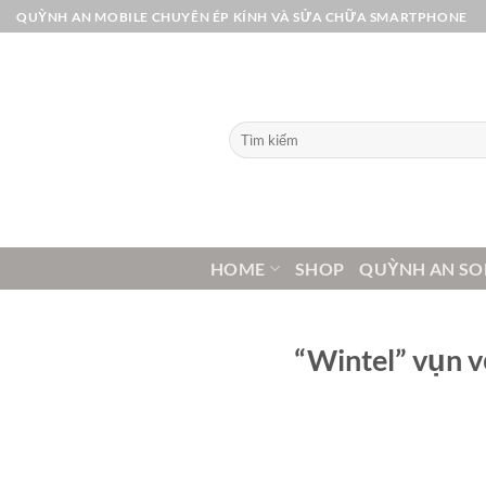
Bỏ
QUỲNH AN MOBILE CHUYÊN ÉP KÍNH VÀ SỬA CHỮA SMARTPHONE
qua
nội
dung
Tìm
kiếm:
HOME
SHOP
QUỲNH AN SO
“Wintel” vụn v