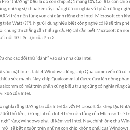
i Pro “thường” đều là do con chip SQ1 mang tới. Có lẽ là con chip
 năng, nhưng sự thua kém ấy chắc gì đã có nghĩa với phần đông n
ARM trên nền tảng vốn chỉ dành riêng cho Intel, Microsoft còn kh
trên Watt (???). Người dùng hiểu biết công nghệ có lẽ sẽ tìm phé
 chung thì chẳng cần hiểu gì cả. Họ chỉ cần biết Microsoft đã nó
ết nối 4G liên tục của Pro X.
a cho các đối thủ “đánh” vào sân nhà của Intel.
ội vào mặt Intel. Tablet Windows dùng chip Qualcomm vốn đã có 
 thiếu sức mạnh. Nay, chip Qualcomm lại được đưa lên dòng phần
ualcomm có mặt trên phần cứng biểu trưng cũng có nghĩa rằng c
ì x86 của Intel.
 nghĩa rằng tương lai của Intel đã với Microsoft đã khép lại. Nhưn
đối thủ lớn, tương lai của Intel trên nền tảng của Microsoft sẽ t
ghĩ rằng Windows phải đi kèm với Intel. Nay, chính ông chủ Windo
ới sẽ bắt nguồn trên những con chip không phải của Windows. Nế