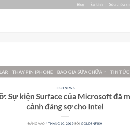
Blog
Ép kính
Sửa chữa s
LAR
THAY PIN IPHONE
BÁO GIÁ SỬA CHỮA
TIN TỨC
TECH NEWS
ỡ: Sự kiện Surface của Microsoft đã m
cảnh đáng sợ cho Intel
ĐĂNG VÀO
4 THÁNG 10, 2019
BỞI
GOLDENFISH