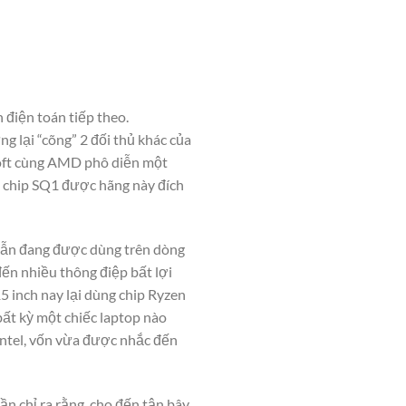
điện toán tiếp theo.
g lại “cõng” 2 đối thủ khác của
osoft cùng AMD phô diễn một
ng chip SQ1 được hãng này đích
 vẫn đang được dùng trên dòng
đến nhiều thông điệp bất lợi
5 inch nay lại dùng chip Ryzen
bất kỳ một chiếc laptop nào
 Intel, vốn vừa được nhắc đến
 chỉ ra rằng, cho đến tận bây