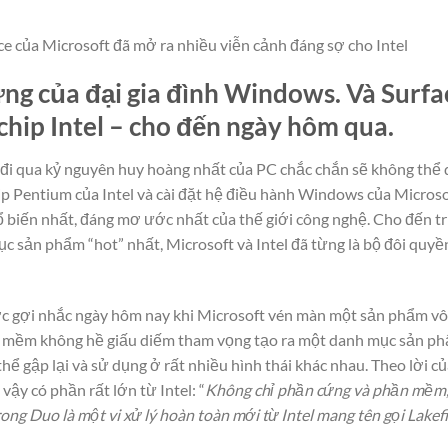
ce của Microsoft đã mở ra nhiều viễn cảnh đáng sợ cho Intel
ưng của đại gia đình Windows. Và Surfa
chip Intel – cho đến ngày hôm qua.
đi qua kỷ nguyên huy hoàng nhất của PC chắc chắn sẽ không thể 
 Pentium của Intel và cài đặt hệ điều hành Windows của Microsof
hổ biến nhất, đáng mơ ước nhất của thế giới công nghệ. Cho đến t
c sản phẩm “hot” nhất, Microsoft và Intel đã từng là bộ đôi quyền
ợc gợi nhắc ngày hôm nay khi Microsoft vén màn một sản phẩm vô
n mềm không hề giấu diếm tham vọng tạo ra một danh mục sản 
 thể gập lại và sử dụng ở rất nhiều hình thái khác nhau. Theo lời
ậy có phần rất lớn từ Intel: “
Không chỉ phần cứng và phần mềm, s
ong Duo là một vi xử lý hoàn toàn mới từ Intel mang tên gọi Lakef