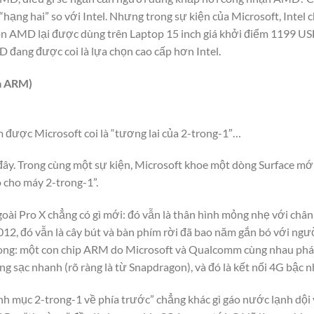
“hạng hai” so với Intel. Nhưng trong sự kiện của Microsoft, Intel
òn AMD lại được dùng trên Laptop 15 inch giá khởi điểm 1199 USD.
đang được coi là lựa chọn cao cấp hơn Intel.
à ARM)
 được Microsoft coi là “tương lai của 2-trong-1″…
ây. Trong cùng một sự kiện, Microsoft khoe một dòng Surface mới:
o cho máy 2-trong-1”.
goài Pro X chẳng có gì mới: đó vẫn là thân hình mỏng nhẹ với châ
12, đó vẫn là cây bút và bàn phím rời đã bao năm gắn bó với ngư
ong: một con chip ARM do Microsoft và Qualcomm cùng nhau phát 
năng sạc nhanh (rõ ràng là từ Snapdragon), và đó là kết nối 4G bậc
nh mục 2-trong-1 về phía trước” chẳng khác gì gáo nước lạnh dội 