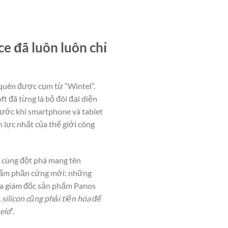
ce đã luôn luôn chỉ
quên được cụm từ “Wintel”.
t đã từng là bộ đôi đại diện
rước khi smartphone và tablet
 lực nhất của thế giới công
 cùng đột phá mang tên
phẩm phần cứng mới: những
 của giám đốc sản phẩm Panos
ilicon cũng phải tiến hóa để
ield
“.