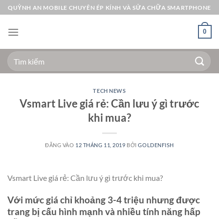
Bỏ
QUỲNH AN MOBILE CHUYÊN ÉP KÍNH VÀ SỬA CHỮA SMARTPHONE
qua
nội
0
dung
Tìm
kiếm:
TECH NEWS
Vsmart Live giá rẻ: Cần lưu ý gì trước
khi mua?
ĐĂNG VÀO
12 THÁNG 11, 2019
BỞI
GOLDENFISH
Vsmart Live giá rẻ: Cần lưu ý gì trước khi mua?
Với mức giá chỉ khoảng 3-4 triệu nhưng được
trang bị cấu hình mạnh và nhiều tính năng hấp