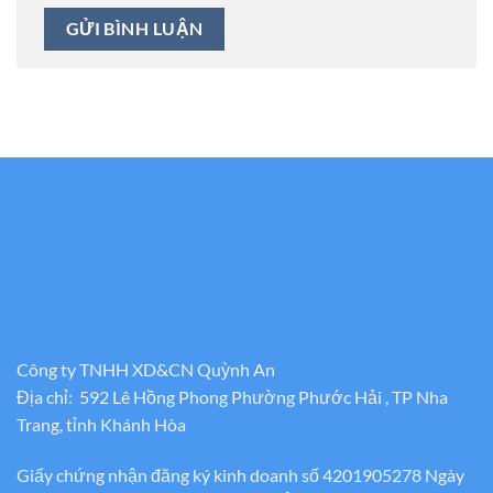
Công ty TNHH XD&CN Quỳnh An
Địa chỉ: 592 Lê Hồng Phong Phường Phước Hải , TP Nha
Trang, tỉnh Khánh Hòa
Giấy chứng nhận đăng ký kinh doanh số 4201905278 Ngày