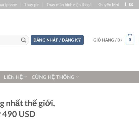
martphone
Thay pin
Thay màn hình điện thoại
Khuyến Mại
0
ĐĂNG NHẬP / ĐĂNG KÝ
GIỎ HÀNG /
0
₫
LIÊN HỆ
CÙNG HỆ THỐNG
 nhất thế giới,
từ 490 USD