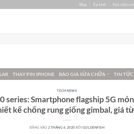
Blog
Ép kính
Sửa chữa s
LAR
THAY PIN IPHONE
BÁO GIÁ SỬA CHỮA
TIN TỨC
TECH NEWS
0 series: Smartphone flagship 5G mỏng
iết kế chống rung giống gimbal, giá 
ĐĂNG VÀO
2 THÁNG 6, 2020
BỞI
GOLDENFISH