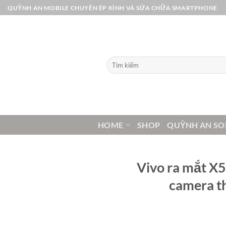
Bỏ
QUỲNH AN MOBILE CHUYÊN ÉP KÍNH VÀ SỬA CHỮA SMARTPHONE
qua
nội
dung
Tìm
kiếm:
HOME
SHOP
QUỲNH AN SO
Vivo ra mắt X5
camera th