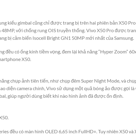
ng kiểu gimbal cũng chỉ được trang bị trên hai phiên bản X50 Pro
a 48MP, với chống rung OIS truyền thống. Vivo X50 Pro được tra
ang bị cảm biến Isocell Bright GN1 50MP mới nhất của Samsung.
g đều có ống kính tiềm vọng, đem lại khả năng “Hyper Zoom” 60x.
smartphone X50.
 năng chụp ảnh tiên tiến, như chụp đêm Super Night Mode, và chụ
giao diện camera chính, Vivo sử dụng một quả bóng ảo được gọi l
al, giúp người dùng biết khi nào hình ảnh đã được ổn định.
X50.
ries đều có màn hình OLED 6,65 inch FullHD+. Tuy nhiên X50 và 