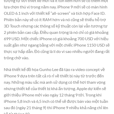
tượng tự với thiết kế mới và ít tốn kém hơn sẽ có thêm một
lựa chọn thú vị trong năm nay. iPhone 9 mới sẽ có màn hình
OLED 6.1 inch với thiết kế “all-screen” và tích hợp Face ID.
Phiên bản này sẽ có ít RAM hơn và nó cũng sẽ thiếu hỗ trợ
3D Touch nhưng các thông số kỹ thuật còn lại vẫn tương tự
2 phiên bản cao cấp. Điều quan trọng là nó chỉ có giá khoảng
699 USD. Một chiếc iPhone có giá khoảng 700 USD với hiệu
suất gần như ngang bằng với một chiếc iPhone 1150 USD sẽ
thực sự hấp dẫn. Đó cũng là lí do vì sao nhiều người đang rất
trông chờ vào.
Nhà thiết kế đồ họa Gunho Lee đã tạo ra video concept về
iPhone 9 dựa trên tất cả rò rỉ về thiết bị này từ trước đến
nay. Những màu sắc mà anh sử dụng có thể hơi tham vọng
nhưng thiết kế của thiết bị khá ấn tượng. Apple dự kiến sẽ
giới thiệu iPhone mới vào ngày 12 tháng 9 tới. Trong khi
iPhone 5,8 inch và 6,5 inch có thể sẽ được bán vào một tuần
sau đó (ngày 21 tháng 9) thì iPhone 9 nhiều khả năng chỉ lên
kệ từ tháng 10.