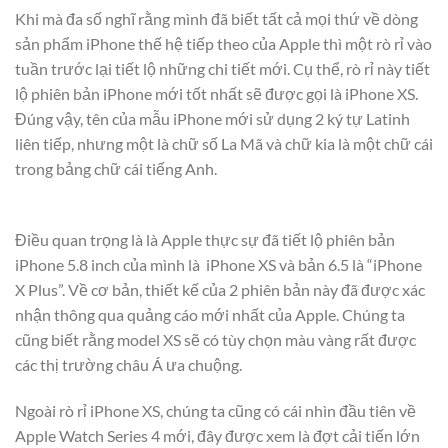
Khi mà đa số nghĩ rằng mình đã biết tất cả mọi thứ về dòng
sản phẩm iPhone thế hệ tiếp theo của Apple thì một rò rỉ vào
tuần trước lại tiết lộ những chi tiết mới. Cụ thể, rò rỉ này tiết
lộ phiên bản iPhone mới tốt nhất sẽ được gọi là iPhone XS.
Đúng vậy, tên của mẫu iPhone mới sử dụng 2 ký tự Latinh
liên tiếp, nhưng một là chữ số La Mã và chữ kia là một chữ cái
trong bảng chữ cái tiếng Anh.
Điều quan trọng là là Apple thực sự đã tiết lộ phiên bản
iPhone 5.8 inch của mình là iPhone XS và bản 6.5 là “iPhone
X Plus”. Về cơ bản, thiết kế của 2 phiên bản này đã được xác
nhận thông qua quảng cáo mới nhất của Apple. Chúng ta
cũng biết rằng model XS sẽ có tùy chọn màu vàng rất được
các thị trường châu Á ưa chuộng.
Ngoài rò rỉ iPhone XS, chúng ta cũng có cái nhìn đầu tiên về
Apple Watch Series 4 mới, đây được xem là đợt cải tiến lớn