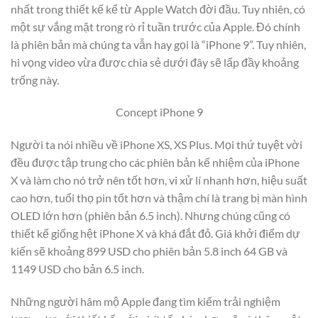
nhất trong thiết kế kể từ Apple Watch đời đầu. Tuy nhiên, có
một sự vắng mặt trong rò rỉ tuần trước của Apple. Đó chính
là phiên bản mà chúng ta vẫn hay gọi là “iPhone 9”. Tuy nhiên,
hi vọng video vừa được chia sẻ dưới đây sẽ lấp đầy khoảng
trống này.
Concept iPhone 9
Người ta nói nhiều về iPhone XS, XS Plus. Mọi thứ tuyệt vời
đều được tập trung cho các phiên bản kế nhiệm của iPhone
X và làm cho nó trở nên tốt hơn, vi xử lí nhanh hơn, hiệu suất
cao hơn, tuổi thọ pin tốt hơn và thậm chí là trang bị màn hình
OLED lớn hơn (phiên bản 6.5 inch). Nhưng chúng cũng có
thiết kế giống hệt iPhone X và khá đắt đỏ. Giá khởi điểm dự
kiến sẽ khoảng 899 USD cho phiên bản 5.8 inch 64 GB và
1149 USD cho bản 6.5 inch.
Những người hâm mộ Apple đang tìm kiếm trải nghiệm