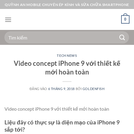
Bỏ
QUỲNH AN MOBILE CHUYÊN ÉP KÍNH VÀ SỬA CHỮA SMARTPHONE
qua
nội
0
dung
Tìm
kiếm:
TECH NEWS
Video concept iPhone 9 với thiết kế
mới hoàn toàn
ĐĂNG VÀO
6 THÁNG 9, 2018
BỞI
GOLDENFISH
Video concept iPhone 9 với thiết kế mới hoàn toàn
Liệu đây có thực sự là diện mạo của iPhone 9
sắp tới?