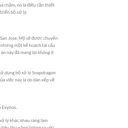
á chậm, nó là điều cần thiết
riển bộ xử lý.
 San Jose, Mỹ sẽ được chuyển
 nhưng một kế hoạch tái cấu
án này đã mang lại không ít
 sử dụng bộ xử lý Snapdragon
a việc này là do dàn xếp về
p Exynos.
 xử lý khác nhau càng làm
 tiêu thụ năng lượng so với