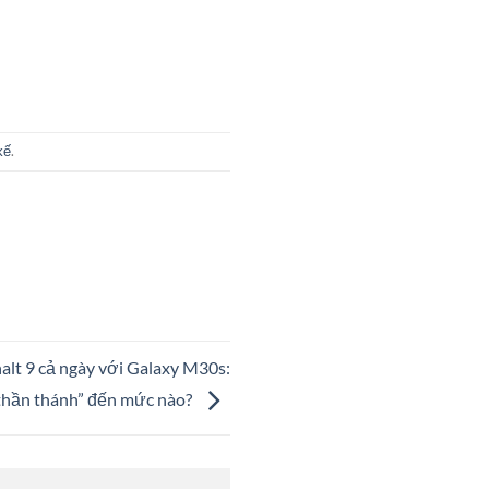
kế
.
alt 9 cả ngày với Galaxy M30s:
thần thánh” đến mức nào?