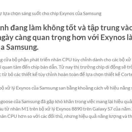
ự lựa chọn sáng suốt cho chip Exynos của Samsung
nh đang làm không tốt và tập trung vào
gày càng quan trọng hơn với Exynos l
ủa Samsung.
g cửa bộ phận phát triển nhân CPU tùy chỉnh dành cho các bộ xử 
 quan tâm đến chip bán dẫn. Từ nay thị trường chip di động sẽ t
 từ bỏ các thiết kế tùy chỉnh hoàn toàn để lựa chọn thiết kế Cor
p bộ xử lý Exynos của Samsung san bằng khoảng cách về hiệu năng s
ngoose của Samsung đã gặp khó khăn trong việc mang lại hiệu quả
ầu từ nhân M1 trên bộ xử lý Exynos 8890 trên Galaxy S7 của năm 
n CPU hơn so với các đối thủ, nhưng hiệu quả năng lượng và thờ