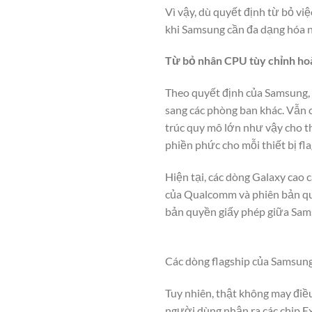
Vì vậy, dù quyết định từ bỏ vi
khi Samsung cần đa dạng hóa n
Từ bỏ nhân CPU tùy chỉnh ho
Theo quyết định của Samsung,
sang các phòng ban khác. Vẫn
trúc quy mô lớn như vậy cho th
phiền phức cho mỗi thiết bị fl
Hiện tại, các dòng Galaxy cao
của Qualcomm và phiên bản quố
bản quyền giấy phép giữa Sa
Các dòng flagship của Samsung
Tuy nhiên, thật không may điều
người dùng nhận ra các chip E