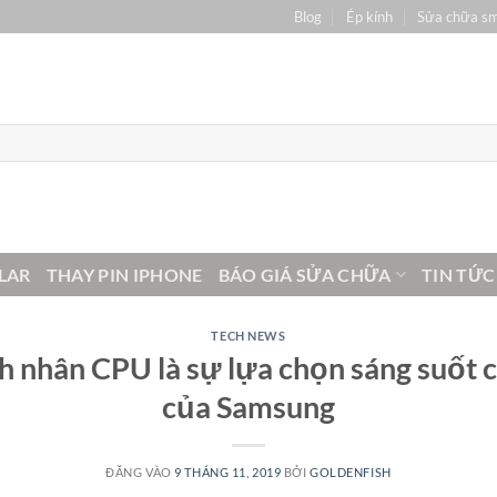
Blog
Ép kính
Sửa chữa s
LAR
THAY PIN IPHONE
BÁO GIÁ SỬA CHỮA
TIN TỨC
TECH NEWS
h nhân CPU là sự lựa chọn sáng suốt 
của Samsung
ĐĂNG VÀO
9 THÁNG 11, 2019
BỞI
GOLDENFISH