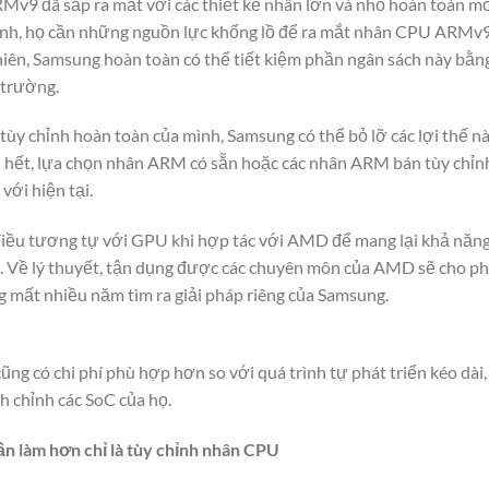
Mv9 đã sắp ra mắt với các thiết kế nhân lớn và nhỏ hoàn toàn m
mình, họ cần những nguồn lực khổng lồ để ra mắt nhân CPU ARMv9 
nhiên, Samsung hoàn toàn có thể tiết kiệm phần ngân sách này bằ
 trường.
tùy chỉnh hoàn toàn của mình, Samsung có thể bỏ lỡ các lợi thế nà
n hết, lựa chọn nhân ARM có sẵn hoặc các nhân ARM bán tùy chỉ
với hiện tại.
iều tương tự với GPU khi hợp tác với AMD để mang lại khả năn
i. Về lý thuyết, tận dụng được các chuyên môn của AMD sẽ cho ph
mất nhiều năm tìm ra giải pháp riêng của Samsung.
cũng có chi phí phù hợp hơn so với quá trình tự phát triển kéo dài
nh chỉnh các SoC của họ.
ần làm hơn chỉ là tùy chỉnh nhân CPU