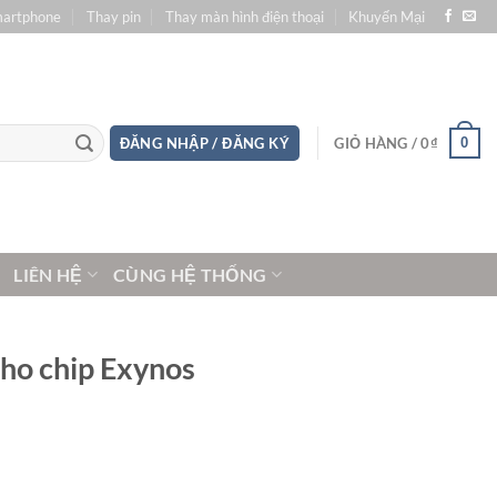
martphone
Thay pin
Thay màn hình điện thoại
Khuyến Mại
0
ĐĂNG NHẬP / ĐĂNG KÝ
GIỎ HÀNG /
0
₫
LIÊN HỆ
CÙNG HỆ THỐNG
cho chip Exynos