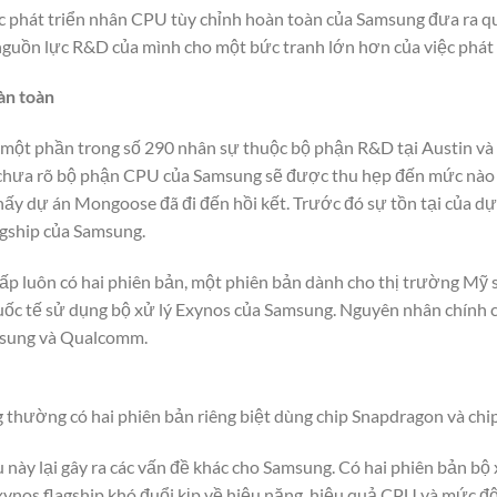
ệc phát triển nhân CPU tùy chỉnh hoàn toàn của Samsung đưa ra qu
guồn lực R&D của mình cho một bức tranh lớn hơn của việc phát t
àn toàn
 một phần trong số 290 nhân sự thuộc bộ phận R&D tại Austin và
 chưa rõ bộ phận CPU của Samsung sẽ được thu hẹp đến mức nào
ấy dự án Mongoose đã đi đến hồi kết. Trước đó sự tồn tại của dự 
agship của Samsung.
 cấp luôn có hai phiên bản, một phiên bản dành cho thị trường Mỹ
c tế sử dụng bộ xử lý Exynos của Samsung. Nguyên nhân chính củ
msung và Qualcomm.
 thường có hai phiên bản riêng biệt dùng chip Snapdragon và chi
 này lại gây ra các vấn đề khác cho Samsung. Có hai phiên bản bộ
xynos flagship khó đuổi kịp về hiệu năng, hiệu quả CPU và mức độ