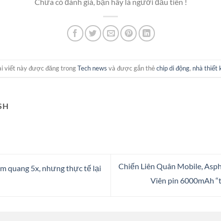
Chưa có đánh giá, bạn hãy là người đầu tiên !
i viết này được đăng trong
Tech news
và được gắn thẻ
chip di động
,
nhà thiết 
SH
Chiến Liên Quân Mobile, Asph
m quang 5x, nhưng thực tế lại
Viên pin 6000mAh “