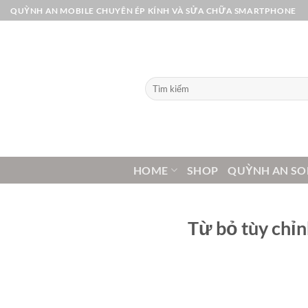
Bỏ
QUỲNH AN MOBILE CHUYÊN ÉP KÍNH VÀ SỬA CHỮA SMARTPHONE
qua
nội
dung
Tìm
kiếm:
HOME
SHOP
QUỲNH AN SO
Từ bỏ tùy chỉn