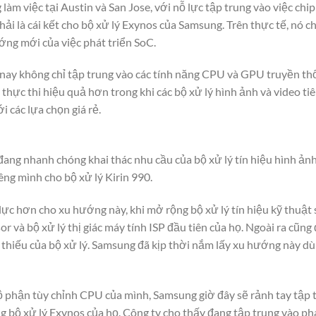
m việc tại Austin và San Jose, với nỗ lực tập trung vào việc ch
ải là cái kết cho bộ xử lý Exynos của Samsung. Trên thực tế, nó 
ớng mới của việc phát triển SoC.
nay không chỉ tập trung vào các tính năng CPU và GPU truyền thố
hực thi hiệu quả hơn trong khi các bộ xử lý hình ảnh và video tiê
i các lựa chọn giá rẻ.
đang nhanh chóng khai thác nhu cầu của bộ xử lý tín hiệu hình ảnh 
êng mình cho bộ xử lý Kirin 990.
c hơn cho xu hướng này, khi mở rộng bộ xử lý tín hiệu kỹ thuật s
or và bộ xử lý thị giác máy tính ISP đầu tiên của họ. Ngoài ra c
thiếu của bộ xử lý. Samsung đã kịp thời nắm lấy xu hướng này 
 phận tùy chỉnh CPU của mình, Samsung giờ đây sẽ rảnh tay tập 
 bộ xử lý Exynos của họ. Công ty cho thấy đang tập trung vào phá