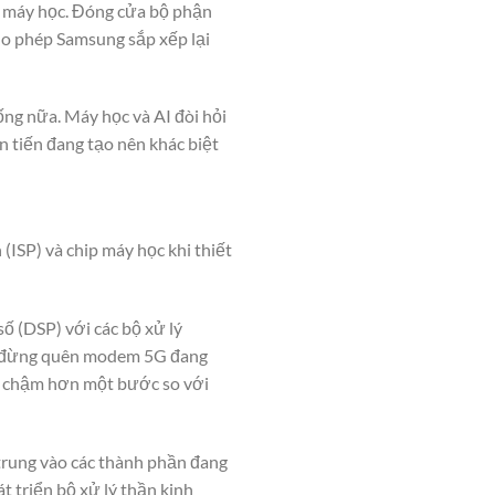
ip máy học. Đóng cửa bộ phận
cho phép Samsung sắp xếp lại
ng nữa. Máy học và AI đòi hỏi
n tiến đang tạo nên khác biệt
(ISP) và chip máy học khi thiết
ố (DSP) với các bộ xử lý
ũng đừng quên modem 5G đang
dù chậm hơn một bước so với
trung vào các thành phần đang
t triển bộ xử lý thần kinh