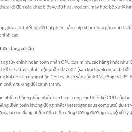
chưa kể đến các khác biệt về đồ họa, modem, máy học, bộ xử lý hìn
ng giữa các thiết bị với hai phiên bản chip khác nhau gần như là đ
chỉnh cao.
 hơn đang có sẵn
 đang tùy chỉnh hoàn toàn nhân CPU của mình, các hãng khác như
hiết kế CPU tùy chỉnh một phần từ ARM (sau khi Qualcomm từ bỏ 
rong khi đó, tận dụng nhân Cortex-A có sẵn của ARM, công ty HiSi
ản phẩm tương đối cạnh tranh.
ào nhiều thành phần phức tạp hơn trong các thiết kế CPU của họ
u năng điện toán không đồng nhất (heterogeneous compute) dựa 
ương lai còn đang nhắm đến hiệu năng tương đương các bộ xử lý d