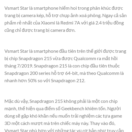
Vsmart Star là smartphone hiếm hoi trong phân khúc được
trang bị camera kép, hỗ trợ chụp ảnh xoá phông. Ngay cả sản
phẩm rẻ nhất của Xiaomi là Redmi 7A với giá 2.4 triệu đồng
cũng chỉ được trang bị camera đơn.
Vsmart Star là smartphone đầu tiên trên thế giới được trang
bị chip Snapdragon 215 vừa được Qualcomm ra mắt hồi
tháng 7/2019. Snapdragon 215 là con chip đầu tiên thuộc
Snapdragon 200 series hỗ trợ 64-bit, mà theo Qualcomm là
nhanh hơn 50% so với Snapdragon 212.
Mặc dù vậy, Snapdragon 215 không phải là một con chip
mạnh, thể hiện qua điểm số Geekbench khiêm tốn. Người
dùng sẽ gặp khó khăn nếu muốn trải nghiệm các tựa game
3D một cách mượt mà trên chiếc máy này. Thay vào đó,
Vsmart Star phù hợp với những tác vụ cơ bản như truy cập