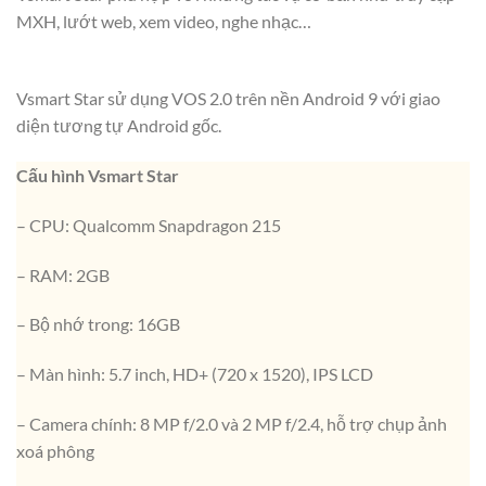
MXH, lướt web, xem video, nghe nhạc…
Vsmart Star sử dụng VOS 2.0 trên nền Android 9 với giao
diện tương tự Android gốc.
Cấu hình Vsmart Star
– CPU: Qualcomm Snapdragon 215
– RAM: 2GB
– Bộ nhớ trong: 16GB
– Màn hình: 5.7 inch, HD+ (720 x 1520), IPS LCD
– Camera chính: 8 MP f/2.0 và 2 MP f/2.4, hỗ trợ chụp ảnh
xoá phông