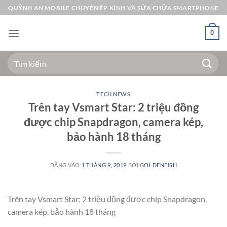
Bỏ
QUỲNH AN MOBILE CHUYÊN ÉP KÍNH VÀ SỬA CHỮA SMARTPHONE
qua
nội
0
dung
Tìm
kiếm:
TECH NEWS
Trên tay Vsmart Star: 2 triệu đồng
được chip Snapdragon, camera kép,
bảo hành 18 tháng
ĐĂNG VÀO
1 THÁNG 9, 2019
BỞI
GOLDENFISH
Trên tay Vsmart Star: 2 triệu đồng được chip Snapdragon,
camera kép, bảo hành 18 tháng