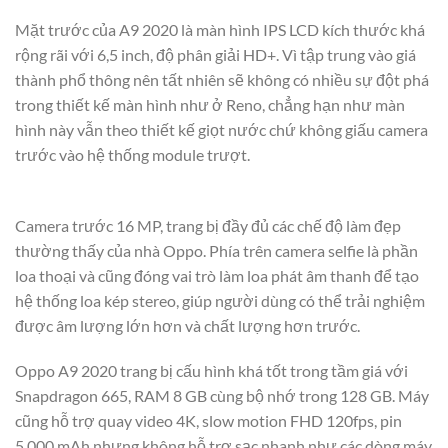
Mặt trước của A9 2020 là màn hình IPS LCD kích thước khá
rộng rãi với 6,5 inch, độ phân giải HD+. Vì tập trung vào giá
thành phổ thông nên tất nhiên sẽ không có nhiều sự đột phá
trong thiết kế màn hình như ở Reno, chẳng hạn như màn
hình này vẫn theo thiết kế giọt nước chứ không giấu camera
trước vào hệ thống module trượt.
Camera trước 16 MP, trang bị đầy đủ các chế độ làm đẹp
thường thấy của nhà Oppo. Phía trên camera selfie là phần
loa thoại và cũng đóng vai trò làm loa phát âm thanh để tạo
hệ thống loa kép stereo, giúp người dùng có thể trải nghiệm
được âm lượng lớn hơn và chất lượng hơn trước.
Oppo A9 2020 trang bị cấu hình khá tốt trong tầm giá với
Snapdragon 665, RAM 8 GB cùng bộ nhớ trong 128 GB. Máy
cũng hỗ trợ quay video 4K, slow motion FHD 120fps, pin
5.000 mAh nhưng không hỗ trợ sạc nhanh như các dòng máy