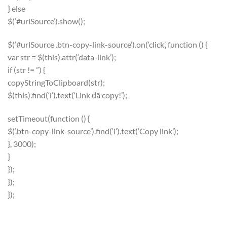
} else
$(‘#urlSource’).show();
$(‘#urlSource .btn-copy-link-source’).on(‘click’, function () {
var str = $(this).attr(‘data-link’);
if (str != ”) {
copyStringToClipboard(str);
$(this).find(‘i’).text(‘Link đã copy!’);
setTimeout(function () {
$(‘.btn-copy-link-source’).find(‘i’).text(‘Copy link’);
}, 3000);
}
});
});
});