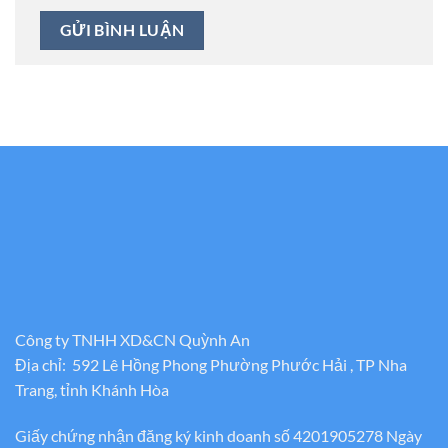
Công ty TNHH XD&CN Quỳnh An
Địa chỉ: 592 Lê Hồng Phong Phường Phước Hải , TP Nha
Trang, tỉnh Khánh Hòa
Giấy chứng nhận đăng ký kinh doanh số 4201905278 Ngày