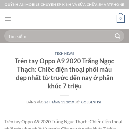
Bỏ
QUỲNH AN MOBILE CHUYÊN ÉP KÍNH VÀ SỬA CHỮA SMARTPHONE
qua
nội
0
dung
Tìm
kiếm:
TECH NEWS
Trên tay Oppo A9 2020 Trắng Ngọc
Thạch: Chiếc điện thoại phối màu
đẹp nhất từ trước đến nay ở phân
khúc 7 triệu
ĐĂNG VÀO
26 THÁNG 11, 2019
BỞI
GOLDENFISH
Trên tay Oppo A9 2020 Trắng Ngọc Thạch: Chiếc điện thoại
phối màu đẹp nhất từ trước đến nay ở phân khúc 7 triệu