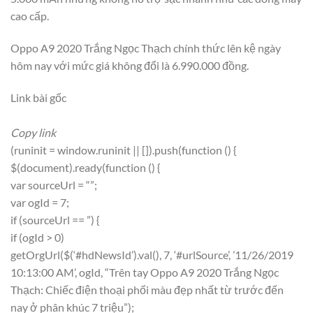
cao cấp.
Oppo A9 2020 Trắng Ngọc Thạch chính thức lên kệ ngày
hôm nay với mức giá không đổi là 6.990.000 đồng.
Link bài gốc
Copy link
(runinit = window.runinit || []).push(function () {
$(document).ready(function () {
var sourceUrl = “”;
var ogId = 7;
if (sourceUrl == ”) {
if (ogId > 0)
getOrgUrl($(‘#hdNewsId’).val(), 7, ‘#urlSource’, ’11/26/2019
10:13:00 AM’, ogId, “Trên tay Oppo A9 2020 Trắng Ngọc
Thạch: Chiếc điện thoại phối màu đẹp nhất từ trước đến
nay ở phân khúc 7 triệu”);