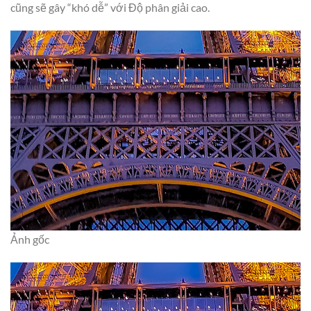
cũng sẽ gây “khó dễ” với Độ phân giải cao.
Ảnh gốc