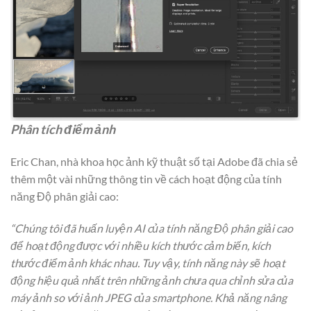
Phân tích điểm ảnh
Eric Chan, nhà khoa học ảnh kỹ thuật số tại Adobe đã chia sẻ
thêm một vài những thông tin về cách hoạt động của tính
năng Độ phân giải cao:
“Chúng tôi đã huấn luyện AI của tính năng Độ phân giải cao
để hoạt động được với nhiều kích thước cảm biến, kích
thước điểm ảnh khác nhau. Tuy vậy, tính năng này sẽ hoạt
động hiệu quả nhất trên những ảnh chưa qua chỉnh sửa của
máy ảnh so với ảnh JPEG của smartphone. Khả năng nâng