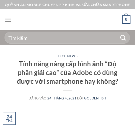
Bỏ
QUỲNH AN MOBILE CHUYÊN ÉP KÍNH VÀ SỬA CHỮA SMARTPHONE
qua
nội
0
dung
Tìm
kiếm:
TECH NEWS
Tính năng nâng cấp hình ảnh “Độ
phân giải cao” của Adobe có dùng
được với smartphone hay không?
ĐĂNG VÀO
24 THÁNG 4, 2021
BỞI
GOLDENFISH
24
Th4