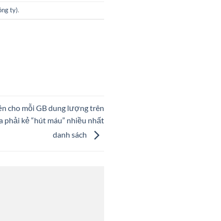
ng ty)
.
iền cho mỗi GB dung lượng trên
 phải kẻ “hút máu” nhiều nhất
danh sách