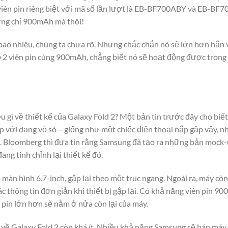
iên pin riêng biệt với mã số lần lượt là EB-BF700ABY và EB-BF7
ng chỉ 900mAh mà thôi!
 bao nhiêu, chúng ta chưa rõ. Nhưng chắc chắn nó sẽ lớn hơn hẳn
họ 2 viên pin cùng 900mAh, chẳng biết nó sẽ hoạt động được trong 
iều gì về thiết kế của Galaxy Fold 2? Một bản tin trước đây cho b
 với dạng vỏ sò – giống như một chiếc điện thoại nắp gập vậy, n
ai. Bloomberg thì đưa tin rằng Samsung đã tạo ra những bản mock-
ng tinh chỉnh lại thiết kế đó.
màn hình 6.7-inch, gập lại theo một trục ngang. Ngoài ra, máy cò
ác thông tin đơn giản khi thiết bị gập lại. Có khả năng viên pin 9
 pin lớn hơn sẽ nằm ở nửa còn lại của máy.
n về Galaxy Fold 2 còn khá ít. Nhiều khả năng Samsung sẽ bán máy 