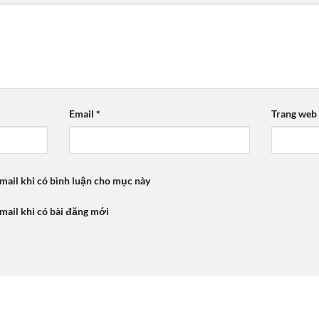
Email
*
Trang web
mail khi có bình luận cho mục này
mail khi có bài đăng mới