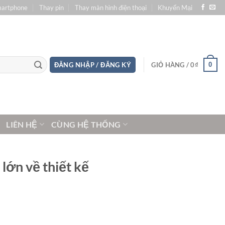
martphone
Thay pin
Thay màn hình điện thoại
Khuyến Mại
0
ĐĂNG NHẬP / ĐĂNG KÝ
GIỎ HÀNG /
0
₫
LIÊN HỆ
CÙNG HỆ THỐNG
lớn về thiết kế