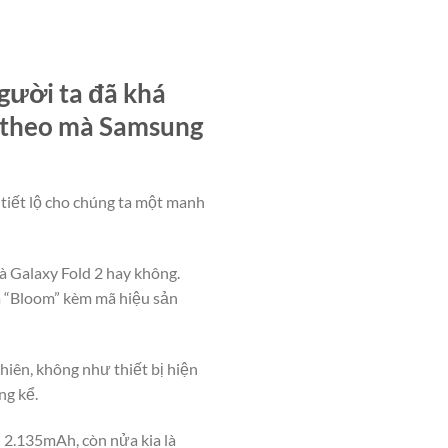
gười ta đã khá
p theo mà Samsung
 tiết lộ cho chúng ta một manh
là Galaxy Fold 2 hay không.
mã “Bloom” kèm mã hiệu sản
hiên, không như thiết bị hiện
ng kể.
n 2.135mAh, còn nửa kia là