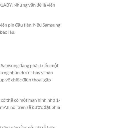
01ABY. Nhưng vấn đề là viên
 viên pin đầu tiên. Nếu Samsung
bao lâu.
iết Samsung đang phát triển một
hưng phần dưới thay vì bàn
up về chiếc điện thoại gập
n có thể có một màn hình nhỏ 1-
00mAh nói trên sẽ được đặt phía
trên toàn cầu, với giá rẻ hơn