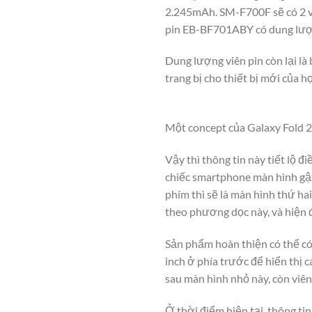
2.245mAh. SM-F700F sẽ có 2 v
pin EB-BF701ABY có dung lượ
Dung lượng viên pin còn lại là
trang bị cho thiết bị mới của 
Một concept của Galaxy Fold 2
Vậy thì thông tin này tiết lộ đ
chiếc smartphone màn hình gập
phím thì sẽ là màn hình thứ h
theo phương dọc này, và hiện đa
Sản phẩm hoàn thiện có thể có 
inch ở phía trước để hiển thị c
sau màn hình nhỏ này, còn viên
Ở thời điểm hiện tại, thông ti