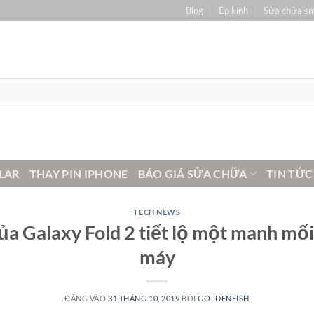
Blog
Ép kính
Sửa chữa s
LAR
THAY PIN IPHONE
BÁO GIÁ SỬA CHỮA
TIN TỨC
TECH NEWS
của Galaxy Fold 2 tiết lộ một manh mối 
máy
ĐĂNG VÀO
31 THÁNG 10, 2019
BỞI
GOLDENFISH