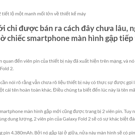
2 tiết lộ một manh mối lớn về thiết kế máy
i chỉ được bán ra cách đây chưa lâu, n
hờ chiếc smartphone màn hình gập tiế
n quan đến viên pin của thiết bị này đã xuất hiện trên mạng, và nó
Fold 2.
cần nói rõ rằng vẫn chưa rõ liệu thiết bị này có thực sự được gọi 
t cái tên hoàn toàn khác. Điều chúng ta biết đến lúc này là tên 
martphone màn hình gập mới cũng được trang bị 2 viên pin. Tuy n
ùng dung lượng, 2 viên pin của Galaxy Fold 2 sẽ có sự khác biệt đá
 pin 4.380mAh. Bởi nó gập lại ở giữa, nửa này màn hình sẽ có pi