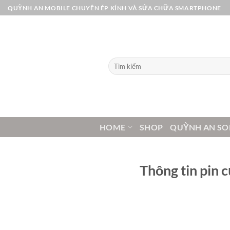
Bỏ
QUỲNH AN MOBILE CHUYÊN ÉP KÍNH VÀ SỬA CHỮA SMARTPHONE
qua
nội
dung
Tìm
kiếm:
HOME
SHOP
QUỲNH AN SO
Thông tin pin 