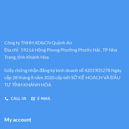
Công ty TNHH XD&CN Quỳnh An
Địa chỉ: 592 Lê Hồng Phong Phường Phước Hải , TP Nha
Trang, tỉnh Khánh Hòa
Giấy chứng nhận đăng ký kinh doanh số 4201905278 Ngày
cấp 28 tháng 8 năm 2020 cấp bới SỞ KẾ HOẠCH VÀ ĐẦU
TƯ TỈNH KHÁNH HÒA
CALL US
E-MAIL
My account