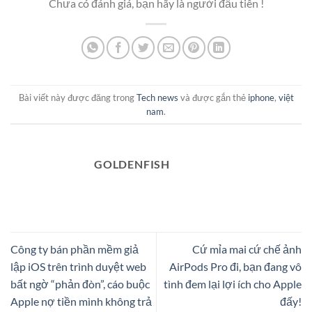
Chưa có đánh giá, bạn hãy là người đầu tiên !
Bài viết này được đăng trong
Tech news
và được gắn thẻ
iphone
,
việt
nam
.
GOLDENFISH
Công ty bán phần mềm giả
Cứ mỉa mai cứ chế ảnh
lập iOS trên trình duyệt web
AirPods Pro đi, bạn đang vô
bất ngờ “phản đòn”, cáo buộc
tình đem lại lợi ích cho Apple
Apple nợ tiền mình không trả
đấy!