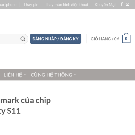
martphone
Thay pin
Thay màn hình điện thoại
Khuyến Mại
0
ĐĂNG NHẬP / ĐĂNG KÝ
GIỎ HÀNG /
0
₫
LIÊN HỆ
CÙNG HỆ THỐNG
hmark của chip
xy S11