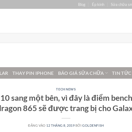
Blog
Ép kính
Sửa chữa s
LAR
THAY PIN IPHONE
BÁO GIÁ SỬA CHỮA
TIN TỨC
TECH NEWS
10 sang một bên, vì đây là điểm benc
ragon 865 sẽ được trang bị cho Gala
ĐĂNG VÀO
12 THÁNG 8, 2019
BỞI
GOLDENFISH