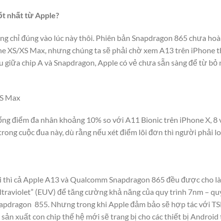
ốt nhất từ Apple?
hưng chỉ đúng vào lúc này thôi. Phiên bản Snapdragon 865 chưa ho
ne XS/XS Max, nhưng chúng ta sẽ phải chờ xem A13 trên iPhone th
đầu giữa chip A và Snapdragon, Apple có vẻ chưa sẵn sàng để từ bỏ
XS Max
tổng điểm đa nhân khoảng 10% so với A11 Bionic trên iPhone X, 8 
trong cuộc đua này, dù rằng nếu xét điểm lõi đơn thì người phải l
i thì cả Apple A13 và Qualcomm Snapdragon 865 đều được cho là 
ltraviolet” (EUV) để tăng cường khả năng của quy trình 7nm – qu
Snapdragon 855. Nhưng trong khi Apple đảm bảo sẽ hợp tác với T
sản xuất con chip thế hệ mới sẽ trang bị cho các thiết bị Android