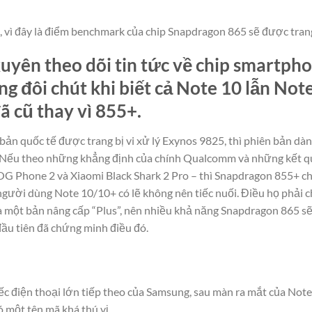
 vì đây là điểm benchmark của chip Snapdragon 865 sẽ được tran
yên theo dõi tin tức về chip smartpho
ng đôi chút khi biết cả Note 10 lẫn No
 cũ thay vì 855+.
bản quốc tế được trang bị vi xử lý Exynos 9825, thì phiên bản dà
. Nếu theo những khẳng định của chính Qualcomm và những kết q
OG Phone 2 và Xiaomi Black Shark 2 Pro – thì Snapdragon 855+ chỉ
người dùng Note 10/10+ có lẽ không nên tiếc nuối. Điều họ phải chú
 một bản nâng cấp “Plus”, nên nhiều khả năng Snapdragon 865 sẽ
ầu tiên đã chứng minh điều đó.
ếc điện thoại lớn tiếp theo của Samsung, sau màn ra mắt của Note
 một tên mã khá thú vị.