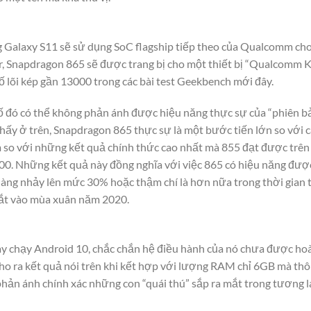
g Galaxy S11 sẽ sử dụng SoC flagship tiếp theo của Qualcomm cho
er, Snapdragon 865 sẽ được trang bị cho một thiết bị “Qualcomm K
ố lõi kép gần 13000 trong các bài test Geekbench mới đây.
ố đó có thể không phản ánh được hiệu năng thực sự của “phiên bả
ấy ở trên, Snapdragon 865 thực sự là một bước tiến lớn so với c
so với những kết quả chính thức cao nhất mà 855 đạt được trên c
500. Những kết quả này đồng nghĩa với việc 865 có hiệu năng được
dàng nhảy lên mức 30% hoặc thậm chí là hơn nữa trong thời gian 
mắt vào mùa xuân năm 2020.
 chạy Android 10, chắc chắn hệ điều hành của nó chưa được hoà
o ra kết quả nói trên khi kết hợp với lượng RAM chỉ 6GB mà thôi.
 phản ánh chính xác những con “quái thú” sắp ra mắt trong tương 