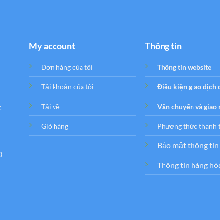
My account
Thông tin
Đơn hàng của tôi
Thông tin website
Tải khoản của tôi
Điều kiện giao dịch
c
Tải về
Vận chuyển và giao
Giỏ hàng
Phương thức thanh 
Bảo mật thông tin
0
Thông tin hàng hó