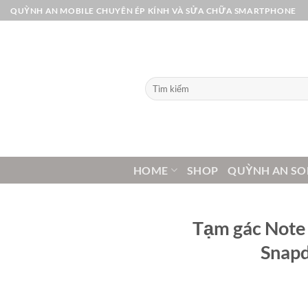
Bỏ
QUỲNH AN MOBILE CHUYÊN ÉP KÍNH VÀ SỬA CHỮA SMARTPHONE
qua
nội
dung
Tìm
kiếm:
HOME
SHOP
QUỲNH AN SO
Tạm gác Note 
Snapd