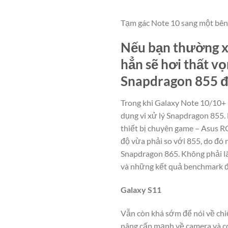
Tạm gác Note 10 sang một bên,
Nếu bạn thường xu
hẳn sẽ hơi thất vọ
Snapdragon 855 đã
Trong khi Galaxy Note 10/10+ 
dụng vi xử lý Snapdragon 855
thiết bị chuyên game – Asus R
độ vừa phải so với 855, do đó 
Snapdragon 865. Không phải là
và những kết quả benchmark đ
Galaxy S11
Vẫn còn khá sớm để nói về chi
nâng cấp mạnh về camera và có