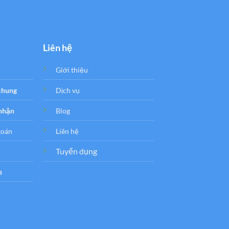
Liên hệ
Giới thiệu
 chung
Dịch vụ
 nhận
Blog
toán
Liên hệ
Tuyển dụng
a