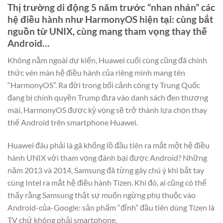
Thị trường di động 5 năm trước “nhan nhản” các
hệ điều hành như HarmonyOS hiện tại: cùng bắt
nguồn từ UNIX, cùng mang tham vọng thay thế
Android…
Không nằm ngoài dự kiến, Huawei cuối cùng cũng đã chính
thức vén màn hệ điều hành của riêng mình mang tên
“HarmonyOS”. Ra đời trong bối cảnh công ty Trung Quốc
đang bị chính quyền Trump đưa vào danh sách đen thương
mại, HarmonyOS được kỳ vọng sẽ trở thành lựa chọn thay
thế Android trên smartphone Huawei.
Huawei đâu phải là gã khổng lồ đầu tiên ra mắt một hệ điều
hành UNIX với tham vọng đánh bại được Android? Những
năm 2013 và 2014, Samsung đã từng gây chú ý khi bắt tay
cùng Intel ra mắt hệ điều hành Tizen. Khi đó, ai cũng có thể
thấy rằng Samsung thật sự muốn ngừng phụ thuộc vào
Android-của-Google: sản phẩm “đỉnh” đầu tiên dùng Tizen là
TV chứ không phải smartphone.