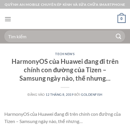
Bỏ
QUỲNH AN MOBILE CHUYÊN ÉP KÍNH VÀ SỬA CHỮA SMARTPHONE
qua
nội
0
dung
Tìm
kiếm:
TECH NEWS
HarmonyOS của Huawei đang đi trên
chính con đường của Tizen –
Samsung ngày nào, thế nhưng…
ĐĂNG VÀO
12 THÁNG 8, 2019
BỞI
GOLDENFISH
HarmonyOS của Huawei đang đi trên chính con đường của
Tizen – Samsung ngày nào, thế nhưng…