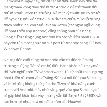
HarmonyOS ngày nay, tất cả các hệ điều hành này đều đã
mang tham vọng thay thế được Android để trở thành đối
thủ lớn thứ 3 trên thị trường. Về mặt kỹ thuật, họ có cơ sở
để hy vọng, bởi kiến trúc UNIX đã hàm chứa mức độ tương
thích nhất định, chưa kể Java và Kotlin (các ngôn ngữ dùng
để phát triển app Android) cũng chẳng phải của riêng
Google. Đưa ứng dụng Android lên các hệ điều hành UNIX
này còn tốn ít công sức hơn là port từ Android sang iOS hay
Windows Phone.
Nhưng đến cuối cùng thì Android vẫn cứ độc chiếm thị
trường di động. Tất cả các hệ điều hành khác, nếu may mắn
thì “yên nghỉ” trên TV và smartwatch, tồi tệ nhất thì bị ngưng
phát triển rồi chìm vào dĩ vãng. Đến cả núi tiền của Samsung
và Intel cũng không thể giúp cho Tizen có khả năng cạnh
tranh với Android. Hãy nhớ rằng, quý vừa qua Samsung dù
có gặp khó khăn bủa vây nhưng vẫn lãi được 5,5 tỷ USD, vẫn
cao hơn lợi nhuận cả nửa đầu năm của Huawei.