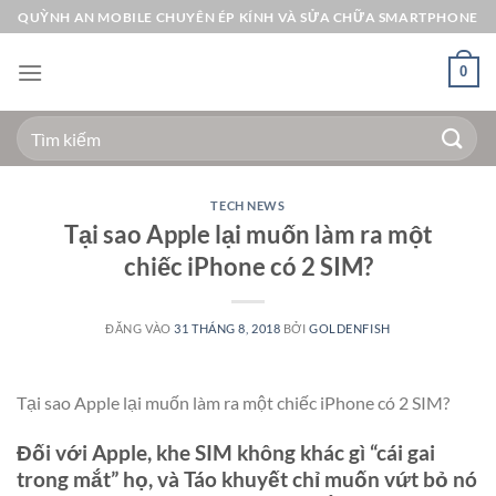
Bỏ
QUỲNH AN MOBILE CHUYÊN ÉP KÍNH VÀ SỬA CHỮA SMARTPHONE
qua
nội
0
dung
Tìm
kiếm:
TECH NEWS
Tại sao Apple lại muốn làm ra một
chiếc iPhone có 2 SIM?
ĐĂNG VÀO
31 THÁNG 8, 2018
BỞI
GOLDENFISH
Tại sao Apple lại muốn làm ra một chiếc iPhone có 2 SIM?
Đối với Apple, khe SIM không khác gì “cái gai
trong mắt” họ, và Táo khuyết chỉ muốn vứt bỏ nó