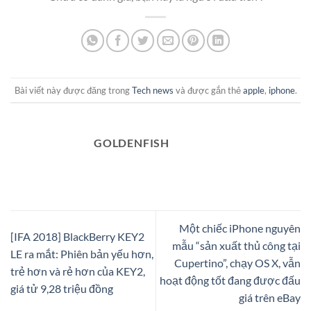
Bài viết này được đăng trong
Tech news
và được gắn thẻ
apple
,
iphone
.
GOLDENFISH
Một chiếc iPhone nguyên
[IFA 2018] BlackBerry KEY2
mẫu “sản xuất thủ công tại
LE ra mắt: Phiên bản yếu hơn,
Cupertino”, chạy OS X, vẫn
trẻ hơn và rẻ hơn của KEY2,
hoạt động tốt đang được đấu
giá tử 9,28 triệu đồng
giá trên eBay