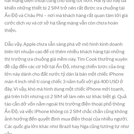
hai mạng điện thoại cũng cho sóng tốt hơn. Hai lý do này đã
khiến những thiết bị 2 SIM trở nên rất được ưa chuộng tại
Ấn Độ và Châu Phi – nơi mà khách hàng rất quan tâm tới giá
cước dịch vụ và cơ sở hạ tầng mạng vẫn còn chưa hoàn
thiện.
Dẫu vậy, Apple chưa sẵn sàng phá vỡ mô hình kinh doanh
biên lợi nhuận cao để có thêm nhiều khách hàng tại những
thị trường ưa chuộng giá mềm này. Tim Cook thường xuyên
đề cập đến các cơ hội tại Ấn Độ, nhưng chiến lược của ông
lớn này dành cho đất nước tỷ dân là bán một chiếc iPhone
màn 4 inch nhỏ tí cùng chiếc 3 năm tuổi với giá 400 USD ở
đây. Vì vậy, khó mà hình dung một chiếc iPhone mới toanh,
giá trên trời nhưng có 2 SIM sẽ làm nên sự khác biệt gì. Quả
táo cắn dở vốn nằm ngoài thị trường điện thoại phổ thông
Ấn Độ, và việc iPhone không có 2 SIM chắc chắn cũng không
ảnh hưởng đến quyết định mua điện thoại của nhiều người.
Các quốc gia lớn khác như Brazil hay Nga cũng tương tự như
vậy.