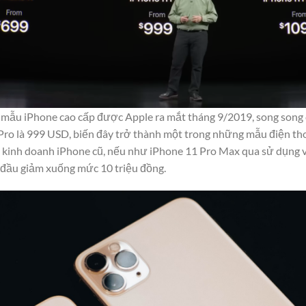
i mẫu iPhone cao cấp được Apple ra mắt tháng 9/2019, song son
Pro là 999 USD, biến đây trở thành một trong những mẫu điện tho
ng kinh doanh iPhone cũ, nếu như iPhone 11 Pro Max qua sử dụng v
t đầu giảm xuống mức 10 triệu đồng.