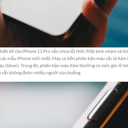
ết kế của iPhone 11 Pro vẫn chưa lỗi thời. Mặt kính nhám và thi
các mẫu iPhone mới nhất. Máy có bốn phiên bản màu sắc là Xám (
ạc (Silver). Trong đó, phiên bản màu Xám thường có mức giá rẻ hơ
àu sắc không được nhiều người ưa chuộng.