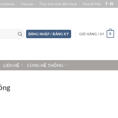
martphone
Thay pin
Thay màn hình điện thoại
Khuyến Mại
0
ĐĂNG NHẬP / ĐĂNG KÝ
GIỎ HÀNG /
0
₫
LIÊN HỆ
CÙNG HỆ THỐNG
đồng