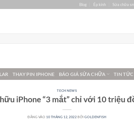
Blog
Ép kính
Sửa chữa s
LAR
THAY PIN IPHONE
BÁO GIÁ SỬA CHỮA
TIN TỨC
TECH NEWS
hữu iPhone “3 mắt” chỉ với 10 triệu 
ĐĂNG VÀO
10 THÁNG 12, 2022
BỞI
GOLDENFISH