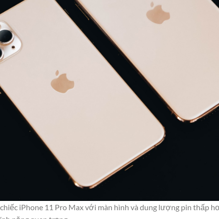
 chiếc iPhone 11 Pro Max với màn hình và dung lượng pin thấp hơ