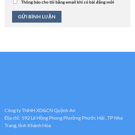
Thông báo cho tôi bằng email khi có bài đăng mới
Công ty TNHH XD&CN Quỳnh An
Địa chỉ: 592 Lê Hồng Phong Phường Phước Hải , TP Nha
Trang, tỉnh Khánh Hòa