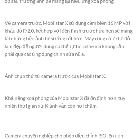
độ sâu trường ảnh để mang lại hiệu ứng xoá phông.
Về camera trước, Mobiistar X sử dụng cảm biến 16 MP với
khẩu độ F/2.0, kết hợp với đèn flash trước hứa hẹn sẽ mang
lại những bức ảnh tự sướng tốt hơn. Máy cũng có 7 chế độ
làm đẹp để người dùng có thể tự tin selfie mà không cần
phải qua các ứng dụng chỉnh sửa nữa.
Ảnh chụp thử từ camera trước của Mobiistar X.
Khả năng xoá phông của Mobiistar X đã ổn định hơn, tuy
nhiên thời gian xử lý ảnh vẫn còn hơi chậm.
Camera chuyên nghiệp cho phép điều chỉnh ISO lên đến