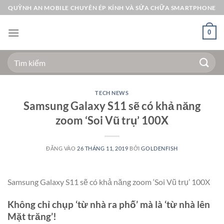
Bỏ
QUỲNH AN MOBILE CHUYÊN ÉP KÍNH VÀ SỬA CHỮA SMARTPHONE
qua
nội
0
dung
Tìm
kiếm:
TECH NEWS
Samsung Galaxy S11 sẽ có khả năng
zoom ‘Soi Vũ trụ’ 100X
ĐĂNG VÀO
26 THÁNG 11, 2019
BỞI
GOLDENFISH
Samsung Galaxy S11 sẽ có khả năng zoom ‘Soi Vũ trụ’ 100X
Không chỉ chụp ‘từ nhà ra phố’ mà là ‘từ nhà lên
Mặt trăng’!