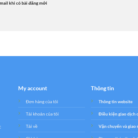
mail khi có bài đăng mới
My account
Thông tin
Đơn hàng của tôi
Thông tin website
Tải khoản của tôi
Điều kiện giao dịch
c
Tải về
Vận chuyển và giao