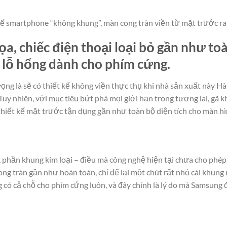
ế smartphone “không khung”, màn cong tràn viền từ mặt trước ra
a, chiếc điện thoại loại bỏ gần như to
i 1 lỗ hổng dành cho phím cứng.
là sẽ có thiết kế không viền thực thụ khi nhà sản xuất này Hàn
 Tuy nhiên, với mục tiêu bứt phá mọi giới hạn trong tương lai, gã k
iết kế mặt trước tận dụng gần như toàn bộ diện tích cho màn hình,
 cả phần khung kim loại – điều mà công nghệ hiện tại chưa cho 
cong tràn gần như hoàn toàn, chỉ để lại một chút rất nhỏ cái khun
g có cả chỗ cho phím cứng luôn, và đây chính là lý do mà Samsung