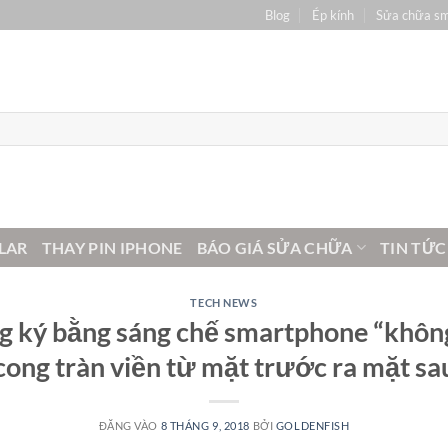
Blog
Ép kính
Sửa chữa s
LAR
THAY PIN IPHONE
BÁO GIÁ SỬA CHỮA
TIN TỨC
TECH NEWS
 ký bằng sáng chế smartphone “khôn
cong tràn viền từ mặt trước ra mặt sa
ĐĂNG VÀO
8 THÁNG 9, 2018
BỞI
GOLDENFISH