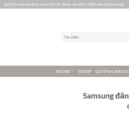
Bỏ
QUỲNH AN MOBILE CHUYÊN ÉP KÍNH VÀ SỬA CHỮA SMARTPHONE
qua
nội
dung
Tìm
kiếm:
HOME
SHOP
QUỲNH AN SO
Samsung đăng