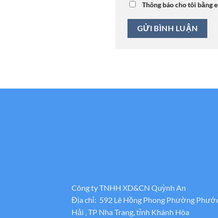
Thông báo cho tôi bằng e
Công ty TNHH XD&CN Quỳnh An
Địa chỉ: 592 Lê Hồng Phong Phường Phướ
Hải , TP Nha Trang, tỉnh Khánh Hòa