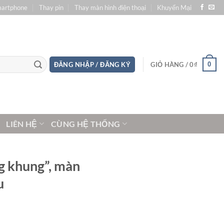
martphone
Thay pin
Thay màn hình điện thoại
Khuyến Mại
0
ĐĂNG NHẬP / ĐĂNG KÝ
GIỎ HÀNG /
0
₫
LIÊN HỆ
CÙNG HỆ THỐNG
g khung”, màn
u