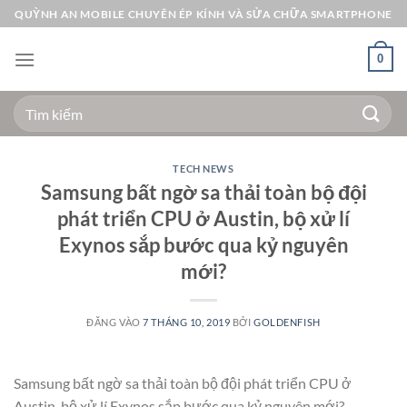
Bỏ
QUỲNH AN MOBILE CHUYÊN ÉP KÍNH VÀ SỬA CHỮA SMARTPHONE
qua
nội
0
dung
Tìm
kiếm:
TECH NEWS
Samsung bất ngờ sa thải toàn bộ đội
phát triển CPU ở Austin, bộ xử lí
Exynos sắp bước qua kỷ nguyên
mới?
ĐĂNG VÀO
7 THÁNG 10, 2019
BỞI
GOLDENFISH
Samsung bất ngờ sa thải toàn bộ đội phát triển CPU ở
Austin, bộ xử lí Exynos sắp bước qua kỷ nguyên mới?