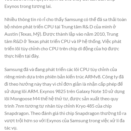
Exynos trong tương lai.
Nhiều thông tin rò rỉ cho thấy Samsung có thể đã sa thải toàn
bộ nhóm phát triển CPU tại Trung tâm R& D của mình ở
Austin (Texas, Mỹ). Được thành lập vào năm 2010, Trung
tâm R&D ở Texas phát triển CPU và IP hệ thống. Việc phát
triển lõi tùy chỉnh cho CPU trên chip di động của họ được
thực hiện tại đây.
Samsung đã và đang phát triển các lõi CPU tùy chỉnh của
riêng mình dựa trên phiên bản kiến ​​trúc ARMv8. Công ty đã
đi theo hướng này thay vì chỉ đơn giản là nhận cấp phép để
sử dụng lõi ARM. Exynos 9825 trên Galaxy Note 10 sử dụng
lõi Mongoose M4 thế hệ thứ tư, được sản xuất theo quy
trình 7nm tương tự nhân tùy chỉnh Kryo 485 của chip
Snapdragon. Theo đánh giá thì chip Snapdragon thường tỏ ra
vượt trội hơn so với Exynos của Samsung trong việc xử lí đa
tác vụ.