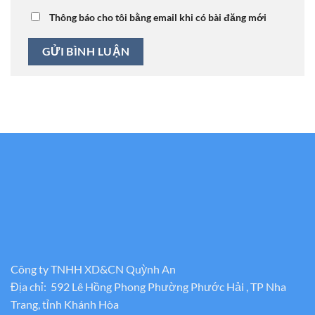
Thông báo cho tôi bằng email khi có bài đăng mới
Công ty TNHH XD&CN Quỳnh An
Địa chỉ: 592 Lê Hồng Phong Phường Phước Hải , TP Nha
Trang, tỉnh Khánh Hòa