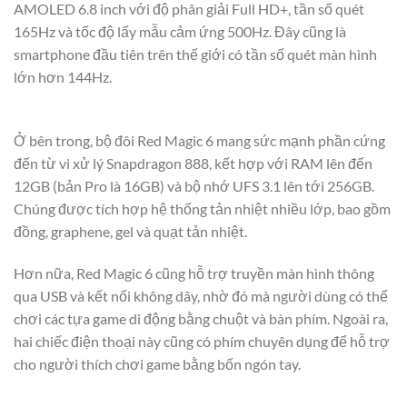
AMOLED 6.8 inch với độ phân giải Full HD+, tần số quét
165Hz và tốc độ lấy mẫu cảm ứng 500Hz. Đây cũng là
smartphone đầu tiên trên thế giới có tần số quét màn hình
lớn hơn 144Hz.
Ở bên trong, bộ đôi Red Magic 6 mang sức mạnh phần cứng
đến từ vi xử lý Snapdragon 888, kết hợp với RAM lên đến
12GB (bản Pro là 16GB) và bộ nhớ UFS 3.1 lên tới 256GB.
Chúng được tích hợp hệ thống tản nhiệt nhiều lớp, bao gồm
đồng, graphene, gel và quạt tản nhiệt.
Hơn nữa, Red Magic 6 cũng hỗ trợ truyền màn hình thông
qua USB và kết nối không dây, nhờ đó mà người dùng có thể
chơi các tựa game di động bằng chuột và bàn phím. Ngoài ra,
hai chiếc điện thoại này cũng có phím chuyên dụng để hỗ trợ
cho người thích chơi game bằng bốn ngón tay.