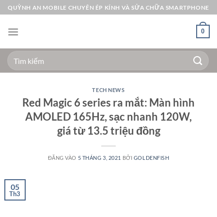
Bỏ
QUỲNH AN MOBILE CHUYÊN ÉP KÍNH VÀ SỬA CHỮA SMARTPHONE
qua
nội
0
dung
Tìm
kiếm:
TECH NEWS
Red Magic 6 series ra mắt: Màn hình
AMOLED 165Hz, sạc nhanh 120W,
giá từ 13.5 triệu đồng
ĐĂNG VÀO
5 THÁNG 3, 2021
BỞI
GOLDENFISH
05
Th3