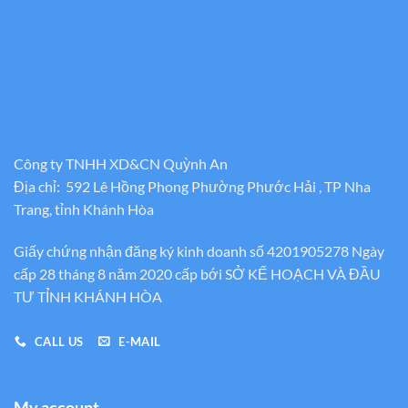
Công ty TNHH XD&CN Quỳnh An
Địa chỉ: 592 Lê Hồng Phong Phường Phước Hải , TP Nha
Trang, tỉnh Khánh Hòa
Giấy chứng nhận đăng ký kinh doanh số 4201905278 Ngày
cấp 28 tháng 8 năm 2020 cấp bới SỞ KẾ HOẠCH VÀ ĐẦU
TƯ TỈNH KHÁNH HÒA
CALL US
E-MAIL
My account