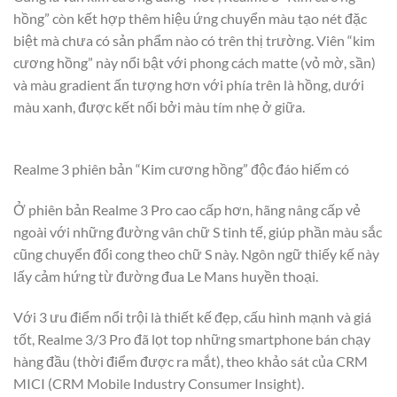
hồng” còn kết hợp thêm hiệu ứng chuyển màu tạo nét đặc
biệt mà chưa có sản phẩm nào có trên thị trường. Viên “kim
cương hồng” này nổi bật với phong cách matte (vỏ mờ, sần)
và màu gradient ấn tượng hơn với phía trên là hồng, dưới
màu xanh, được kết nối bởi màu tím nhẹ ở giữa.
Realme 3 phiên bản “Kim cương hồng” độc đáo hiếm có
Ở phiên bản Realme 3 Pro cao cấp hơn, hãng nâng cấp vẻ
ngoài với những đường vân chữ S tinh tế, giúp phần màu sắc
cũng chuyển đổi cong theo chữ S này. Ngôn ngữ thiếy kế này
lấy cảm hứng từ đường đua Le Mans huyền thoại.
Với 3 ưu điểm nổi trội là thiết kế đẹp, cấu hình mạnh và giá
tốt, Realme 3/3 Pro đã lọt top những smartphone bán chạy
hàng đầu (thời điểm được ra mắt), theo khảo sát của CRM
MICI (CRM Mobile Industry Consumer Insight).