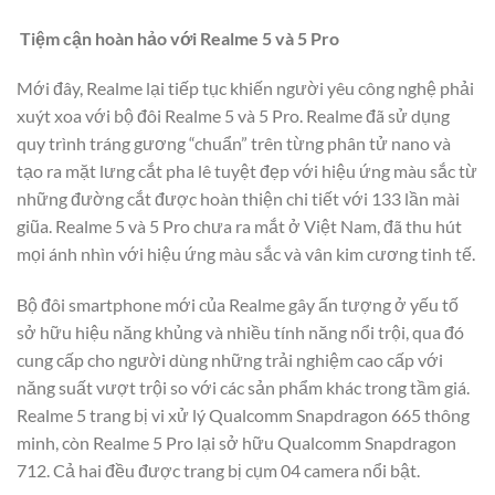
Tiệm cận hoàn hảo với Realme 5 và 5 Pro
Mới đây, Realme lại tiếp tục khiến người yêu công nghệ phải
xuýt xoa với bộ đôi Realme 5 và 5 Pro. Realme đã sử dụng
quy trình tráng gương “chuẩn” trên từng phân tử nano và
tạo ra mặt lưng cắt pha lê tuyệt đẹp với hiệu ứng màu sắc từ
những đường cắt được hoàn thiện chi tiết với 133 lần mài
giũa. Realme 5 và 5 Pro chưa ra mắt ở Việt Nam, đã thu hút
mọi ánh nhìn với hiệu ứng màu sắc và vân kim cương tinh tế.
Bộ đôi smartphone mới của Realme gây ấn tượng ở yếu tố
sở hữu hiệu năng khủng và nhiều tính năng nổi trội, qua đó
cung cấp cho người dùng những trải nghiệm cao cấp với
năng suất vượt trội so với các sản phẩm khác trong tầm giá.
Realme 5 trang bị vi xử lý Qualcomm Snapdragon 665 thông
minh, còn Realme 5 Pro lại sở hữu Qualcomm Snapdragon
712. Cả hai đều được trang bị cụm 04 camera nổi bật.