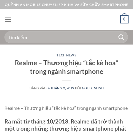
Bỏ
QUỲNH AN MOBILE CHUYÊN ÉP KÍNH VÀ SỬA CHỮA SMARTPHONE
qua
nội
0
dung
Tìm
kiếm:
TECH NEWS
Realme – Thương hiệu “tắc kè hoa”
trong ngành smartphone
ĐĂNG VÀO
4 THÁNG 9, 2019
BỞI
GOLDENFISH
Realme – Thương hiệu “tắc kè hoa” trong ngành smartphone
Ra mắt từ tháng 10/2018, Realme đã trở thành
một trong những thương hiệu smartphone phát