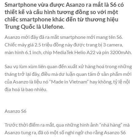
Smartphone vừa được Asanzo ra mắt là S6 có
thiết kế và cấu hình tương đồng so với một
chiếc smartphone khác đến từ thương hiệu
Trung Quốc là Ulefone.
Asanzo mới đây đã ra mắt smartphone mới mang tên S6.
Chiếc máy giá 2.5 triệu đồng này được trang bị 3 camera,
màn hình 6.1 inch, chip MediaTek Helio A22 và pin 3200mAh.
Sau vụ lùm xùm liên quan đến xuất xứ hàng hoá trong những
tháng trở lại đây, điều mà dư luận quan tâm ở sản phẩm mới
của Asanzo là liệu nó “Made in Vietnam” hay không, tỷ lệ nội
địa hoá là bao nhiêu.
Asanzo S6
Trước thời điểm ra mắt, qua những hình ảnh “nhá hàng” mà
Asanzo tung ra, đã có một số nghi ngờ cho rằng Asanzo S6