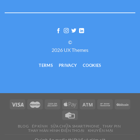
©
2026 UX Themes
TERMS
PRIVACY
COOKIES
BLOG
ÉP KÍNH
SỬA CHỮA SMARTPHONE
THAY PIN
THAY MÀN HÌNH ĐIỆN THOẠI
KHUYẾN MẠI
Quỳnh An media thiết kế và giám sát