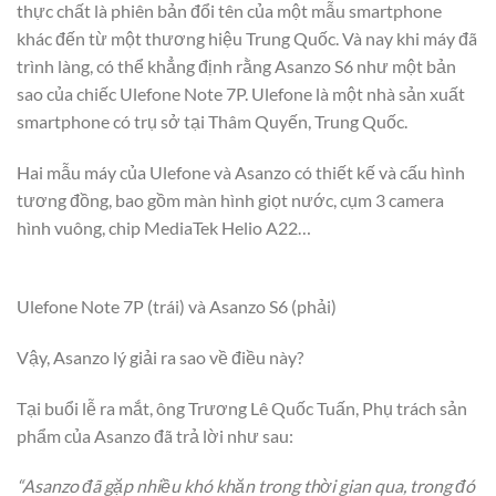
thực chất là phiên bản đổi tên của một mẫu smartphone
khác đến từ một thương hiệu Trung Quốc. Và nay khi máy đã
trình làng, có thể khẳng định rằng Asanzo S6 như một bản
sao của chiếc Ulefone Note 7P. Ulefone là một nhà sản xuất
smartphone có trụ sở tại Thâm Quyến, Trung Quốc.
Hai mẫu máy của Ulefone và Asanzo có thiết kế và cấu hình
tương đồng, bao gồm màn hình giọt nước, cụm 3 camera
hình vuông, chip MediaTek Helio A22…
Ulefone Note 7P (trái) và Asanzo S6 (phải)
Vậy, Asanzo lý giải ra sao về điều này?
Tại buổi lễ ra mắt, ông Trương Lê Quốc Tuấn, Phụ trách sản
phẩm của Asanzo đã trả lời như sau:
“Asanzo đã gặp nhiều khó khăn trong thời gian qua, trong đó