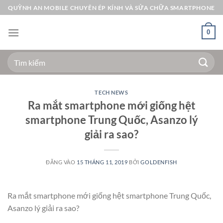
Bỏ
QUỲNH AN MOBILE CHUYÊN ÉP KÍNH VÀ SỬA CHỮA SMARTPHONE
qua
nội
0
dung
Tìm
kiếm:
TECH NEWS
Ra mắt smartphone mới giống hệt
smartphone Trung Quốc, Asanzo lý
giải ra sao?
ĐĂNG VÀO
15 THÁNG 11, 2019
BỞI
GOLDENFISH
Ra mắt smartphone mới giống hệt smartphone Trung Quốc,
Asanzo lý giải ra sao?