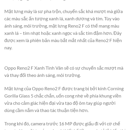
Mặt lưng máy là sư pha trộn, chuyển sắc khá mượt mà giữa
các màu sắc ấn tượng xanh lá, xanh dương và tím. Tùy vào
ánh sáng, môi trường, mặt lưng Reno2 F có thể mang màu
xanh lá – tím nhạt hoặc xanh ngọc và sắc tím đậm hơn. Đây
được xem là phiên bản màu bắt mắt nhất của Reno2 F hiện
nay.
Oppo Reno2 F Xanh Tinh Vân sẽ có sự chuyển sắc mượt mà
và thay đổi theo ánh sáng, môi trường.
Mặt lưng của Oppo Reno2 F được trang bị bởi kính Corning
Gorilla Glass 5 chắc chắn, uốn cong nhẹ về phía khung viền
vừa cho cảm giác hiện đại vừa tạo độ ôm tay giúp người
dùng cầm nắm và thao tác thuận tiện hơn.
Trong khí đó, camera trước 16 MP được giấu đi với cơ chế