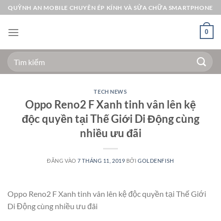
Bỏ
QUỲNH AN MOBILE CHUYÊN ÉP KÍNH VÀ SỬA CHỮA SMARTPHONE
qua
nội
0
dung
Tìm
kiếm:
TECH NEWS
Oppo Reno2 F Xanh tinh vân lên kệ
độc quyền tại Thế Giới Di Động cùng
nhiều ưu đãi
ĐĂNG VÀO
7 THÁNG 11, 2019
BỞI
GOLDENFISH
Oppo Reno2 F Xanh tinh vân lên kệ độc quyền tại Thế Giới
Di Động cùng nhiều ưu đãi