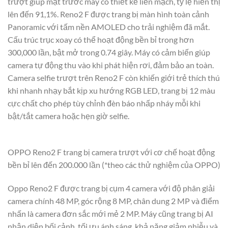
trượt giúp mặt trước máy có thiết kế liền mạch, tỷ lệ hiển thị
lên đến 91,1%. Reno2 F được trang bị màn hình toàn cảnh
Panoramic với tấm nền AMOLED cho trải nghiệm đã mắt.
Cấu trúc trục xoay có thể hoạt động bền bỉ trong hơn
300,000 lần, bật mở trong 0.74 giây. Máy có cảm biến giúp
camera tự động thu vào khi phát hiện rơi, đảm bảo an toàn.
Camera selfie trượt trên Reno2 F còn khiến giới trẻ thích thú
khi nhanh nhạy bắt kịp xu hướng RGB LED, trang bị 12 màu
cực chất cho phép tùy chỉnh đèn báo nhấp nháy mỗi khi
bật/tắt camera hoặc hẹn giờ selfie.
OPPO Reno2 F trang bị camera trượt với cơ chế hoạt động
bền bỉ lên đến 200.000 lần (*theo các thử nghiệm của OPPO)
Oppo Reno2 F được trang bị cụm 4 camera với độ phân giải
camera chính 48 MP, góc rộng 8 MP, chân dung 2 MP và điểm
nhấn là camera đơn sắc mới mẻ 2 MP. Máy cũng trang bị AI
nhận diện bối cảnh, tối ưu ánh sáng, khả năng giảm nhiễu và