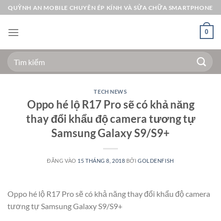
Bỏ
QUỲNH AN MOBILE CHUYÊN ÉP KÍNH VÀ SỬA CHỮA SMARTPHONE
qua
nội
0
dung
Tìm
kiếm:
TECH NEWS
Oppo hé lộ R17 Pro sẽ có khả năng
thay đổi khẩu độ camera tương tự
Samsung Galaxy S9/S9+
ĐĂNG VÀO
15 THÁNG 8, 2018
BỞI
GOLDENFISH
Oppo hé lộ R17 Pro sẽ có khả năng thay đổi khẩu độ camera
tương tự Samsung Galaxy S9/S9+