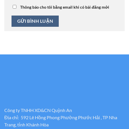
Thông báo cho tôi bằng email khi có bài đăng mới
Công ty TNHH XD&CN Quỳnh An
Địa chỉ: 592 Lê Hồng Phong Phường Phước Hải , TP Nha
Trang, tỉnh Khánh Hòa