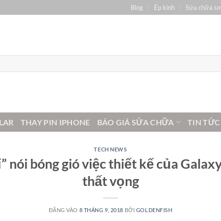
Blog
Ép kính
Sửa chữa s
LAR
THAY PIN IPHONE
BÁO GIÁ SỬA CHỮA
TIN TỨC
TECH NEWS
” nói bóng gió việc thiết kế của Galax
thất vọng
ĐĂNG VÀO
8 THÁNG 9, 2018
BỞI
GOLDENFISH