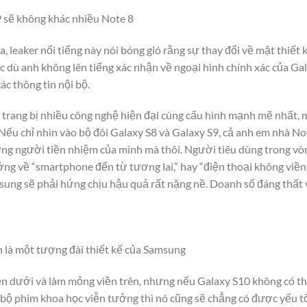
9 sẽ không khác nhiều Note 8
, leaker nổi tiếng này nói bóng gió rằng sự thay đổi về mặt thiết
 dù anh không lên tiếng xác nhận về ngoại hình chính xác của Ga
́c thông tin nội bộ.
 trang bị nhiều công nghệ hiện đại cùng cấu hình mạnh mẽ nhất, 
c”. Nếu chỉ nhìn vào bộ đôi Galaxy S8 và Galaxy S9, cả anh em nhà No
 người tiền nhiệm của mình mà thôi. Người tiêu dùng trong vòng 
ởng về “smartphone đến từ tương lai,” hay “điện thoại không viền th
msung sẽ phải hứng chịu hậu quả rất nặng nề. Doanh số đáng thấ
 là một tượng đài thiết kế của Samsung
 viền dưới và làm mỏng viền trên, nhưng nếu Galaxy S10 không có th
ột bộ phim khoa học viễn tưởng thì nó cũng sẽ chẳng có được yếu