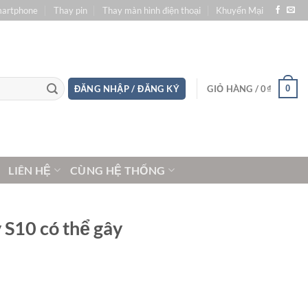
martphone
Thay pin
Thay màn hình điện thoại
Khuyến Mại
0
ĐĂNG NHẬP / ĐĂNG KÝ
GIỎ HÀNG /
0
₫
LIÊN HỆ
CÙNG HỆ THỐNG
y S10 có thể gây