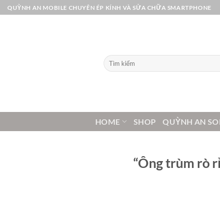
Bỏ
QUỲNH AN MOBILE CHUYÊN ÉP KÍNH VÀ SỬA CHỮA SMARTPHONE
qua
nội
dung
Tìm
kiếm:
HOME
SHOP
QUỲNH AN SO
“Ông trùm rò rỉ