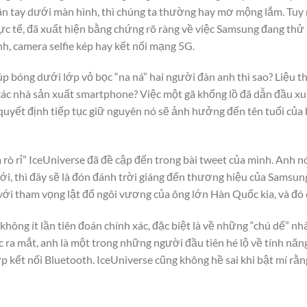
vân tay dưới màn hình, thì chúng ta thường hay mơ mộng lắm. Tu
hực tế, đã xuất hiện bằng chứng rõ ràng về việc Samsung đang t
h, camera selfie kép hay kết nối mạng 5G.
́p bóng dưới lớp vỏ bọc “na ná” hai người đàn anh thì sao? Liệu tha
 các nhà sản xuất smartphone? Việc một gã khổng lồ đã dẫn đầu 
uyết định tiếp tục giữ nguyên nó sẽ ảnh hưởng đến tên tuổi của
 rò rỉ” IceUniverse đã đề cập đến trong bài tweet của mình. Anh n
i, thì đây sẽ là đón đánh trời giáng đến thương hiệu của Samsu
 với tham vọng lật đổ ngôi vương của ông lớn Hàn Quốc kia, và đó
ông ít lần tiên đoán chính xác, đặc biệt là về những “chú dế” 
a mắt, anh là một trong những người đầu tiên hé lộ về tính năn
 hợp kết nối Bluetooth. IceUniverse cũng không hề sai khi bật mí ră