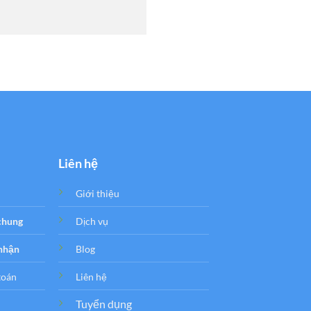
Liên hệ
Giới thiệu
 chung
Dịch vụ
 nhận
Blog
toán
Liên hệ
Tuyển dụng