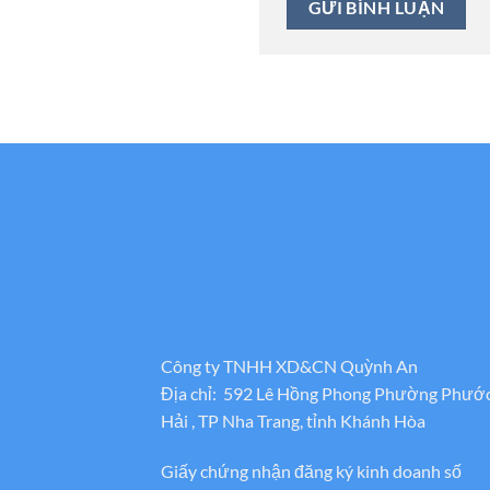
Công ty TNHH XD&CN Quỳnh An
Địa chỉ: 592 Lê Hồng Phong Phường Phướ
Hải , TP Nha Trang, tỉnh Khánh Hòa
Giấy chứng nhận đăng ký kinh doanh số