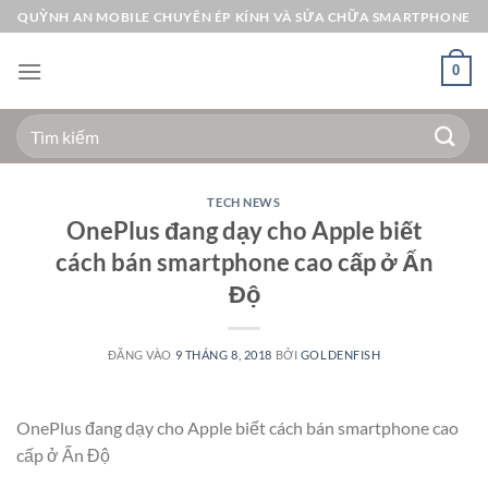
Bỏ
QUỲNH AN MOBILE CHUYÊN ÉP KÍNH VÀ SỬA CHỮA SMARTPHONE
qua
nội
0
dung
Tìm
kiếm:
TECH NEWS
OnePlus đang dạy cho Apple biết
cách bán smartphone cao cấp ở Ấn
Độ
ĐĂNG VÀO
9 THÁNG 8, 2018
BỞI
GOLDENFISH
OnePlus đang dạy cho Apple biết cách bán smartphone cao
cấp ở Ấn Độ