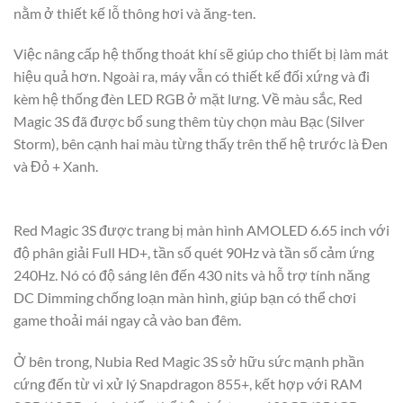
nằm ở thiết kế lỗ thông hơi và ăng-ten.
Việc nâng cấp hệ thống thoát khí sẽ giúp cho thiết bị làm mát
hiệu quả hơn. Ngoài ra, máy vẫn có thiết kế đối xứng và đi
kèm hệ thống đèn LED RGB ở mặt lưng. Về màu sắc, Red
Magic 3S đã được bổ sung thêm tùy chọn màu Bạc (Silver
Storm), bên cạnh hai màu từng thấy trên thế hệ trước là Đen
và Đỏ + Xanh.
Red Magic 3S được trang bị màn hình AMOLED 6.65 inch với
độ phân giải Full HD+, tần số quét 90Hz và tần số cảm ứng
240Hz. Nó có độ sáng lên đến 430 nits và hỗ trợ tính năng
DC Dimming chống loạn màn hình, giúp bạn có thể chơi
game thoải mái ngay cả vào ban đêm.
Ở bên trong, Nubia Red Magic 3S sở hữu sức mạnh phần
cứng đến từ vi xử lý Snapdragon 855+, kết hợp với RAM