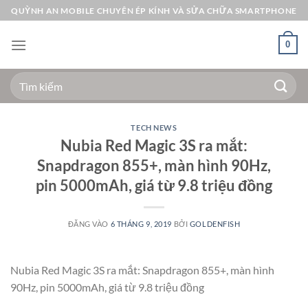
Bỏ
QUỲNH AN MOBILE CHUYÊN ÉP KÍNH VÀ SỬA CHỮA SMARTPHONE
qua
nội
0
dung
Tìm
kiếm:
TECH NEWS
Nubia Red Magic 3S ra mắt:
Snapdragon 855+, màn hình 90Hz,
pin 5000mAh, giá từ 9.8 triệu đồng
ĐĂNG VÀO
6 THÁNG 9, 2019
BỞI
GOLDENFISH
Nubia Red Magic 3S ra mắt: Snapdragon 855+, màn hình
90Hz, pin 5000mAh, giá từ 9.8 triệu đồng