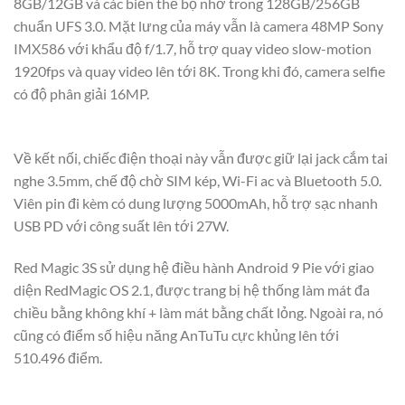
8GB/12GB và các biến thể bộ nhớ trong 128GB/256GB
chuẩn UFS 3.0. Mặt lưng của máy vẫn là camera 48MP Sony
IMX586 với khẩu độ f/1.7, hỗ trợ quay video slow-motion
1920fps và quay video lên tới 8K. Trong khi đó, camera selfie
có độ phân giải 16MP.
Về kết nối, chiếc điện thoại này vẫn được giữ lại jack cắm tai
nghe 3.5mm, chế độ chờ SIM kép, Wi-Fi ac và Bluetooth 5.0.
Viên pin đi kèm có dung lượng 5000mAh, hỗ trợ sạc nhanh
USB PD với công suất lên tới 27W.
Red Magic 3S sử dụng hệ điều hành Android 9 Pie với giao
diện RedMagic OS 2.1, được trang bị hệ thống làm mát đa
chiều bằng không khí + làm mát bằng chất lỏng. Ngoài ra, nó
cũng có điểm số hiệu năng AnTuTu cực khủng lên tới
510.496 điểm.