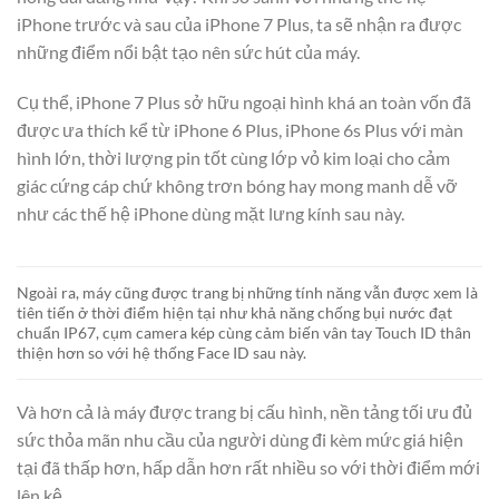
iPhone trước và sau của iPhone 7 Plus, ta sẽ nhận ra được
những điểm nổi bật tạo nên sức hút của máy.
Cụ thể, iPhone 7 Plus sở hữu ngoại hình khá an toàn vốn đã
được ưa thích kể từ iPhone 6 Plus, iPhone 6s Plus với màn
hình lớn, thời lượng pin tốt cùng lớp vỏ kim loại cho cảm
giác cứng cáp chứ không trơn bóng hay mong manh dễ vỡ
như các thế hệ iPhone dùng mặt lưng kính sau này.
Ngoài ra, máy cũng được trang bị những tính năng vẫn được xem là
tiên tiến ở thời điểm hiện tại như khả năng chống bụi nước đạt
chuẩn IP67, cụm camera kép cùng cảm biến vân tay Touch ID thân
thiện hơn so với hệ thống Face ID sau này.
Và hơn cả là máy được trang bị cấu hình, nền tảng tối ưu đủ
sức thỏa mãn nhu cầu của người dùng đi kèm mức giá hiện
tại đã thấp hơn, hấp dẫn hơn rất nhiều so với thời điểm mới
lên kệ.