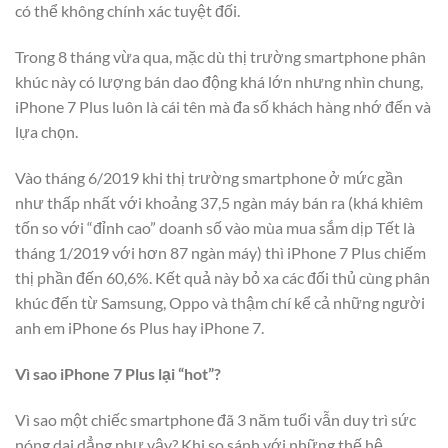
có thể không chính xác tuyệt đối.
Trong 8 tháng vừa qua, mặc dù thị trường smartphone phân
khúc này có lượng bán dao động khá lớn nhưng nhìn chung,
iPhone 7 Plus luôn là cái tên mà đa số khách hàng nhớ đến và
lựa chọn.
Vào tháng 6/2019 khi thị trường smartphone ở mức gần
như thấp nhất với khoảng 37,5 ngàn máy bán ra (khá khiêm
tốn so với “đỉnh cao” doanh số vào mùa mua sắm dịp Tết là
tháng 1/2019 với hơn 87 ngàn máy) thì iPhone 7 Plus chiếm
thị phần đến 60,6%. Kết quả này bỏ xa các đối thủ cùng phân
khúc đến từ Samsung, Oppo và thậm chí kể cả những người
anh em iPhone 6s Plus hay iPhone 7.
Vì sao iPhone 7 Plus lại “hot”?
Vì sao một chiếc smartphone đã 3 năm tuổi vẫn duy trì sức
nóng dai dẳng như vậy? Khi so sánh với những thế hệ